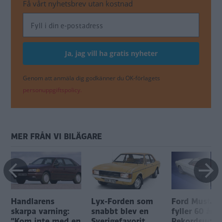
Få vårt nyhetsbrev utan kostnad
Genom att anmäla dig godkänner du OK-förlagets
personuppgiftspolicy.
MER FRÅN VI BILÄGARE
Handlarens
Lyx-Forden som
Ford Mustan
skarpa varning:
snabbt blev en
fyller 60 år:
”Kom inte med en
Sverigefavorit
Rekordsuccé