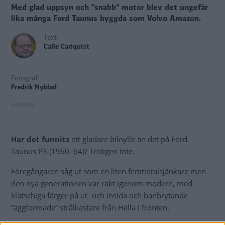
Med glad uppsyn och ”snabb” motor blev det ungefär
lika många Ford Taunus byggda som Volvo Amazon.
Text
Calle Carlquist
Fotograf
Fredrik Nyblad
Har det funnits
ett gladare bilnylle än det på Ford
Taunus P3 (1960–64)? Troligen inte.
Föregångaren såg ut som en liten femtiotalsjänkare men
den nya generationen var rakt igenom modern, med
klatschiga färger på ut- och insida och banbrytande
”äggformade” strålkastare från Hella i fronten.