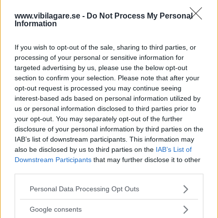
De cirkelrunda baklamporna på sedanversionerna knöt an
till Fords USA-mode och kombimodellen fanns till och
www.vibilagare.se -
Do Not Process My Personal
Information
med med nedvevbar bakruta.
På de första årsmodellerna var kombins baklampor
If you wish to opt-out of the sale, sharing to third parties, or
placerade ovanför bakluckan, antagligen mer som styling-
processing of your personal or sensitive information for
targeted advertising by us, please use the below opt-out
än säkerhetsdetalj. Formgivaren Uwe Bahnsen ledde
section to confirm your selection. Please note that after your
europeiska Fords design i tre decennier.
opt-out request is processed you may continue seeing
interest-based ads based on personal information utilized by
us or personal information disclosed to third parties prior to
your opt-out. You may separately opt-out of the further
disclosure of your personal information by third parties on the
IAB’s list of downstream participants. This information may
also be disclosed by us to third parties on the
IAB’s List of
Downstream Participants
that may further disclose it to other
third parties.
Please note that this website/app uses one or more Google
Personal Data Processing Opt Outs
services and may gather and store information including but
not limited to your visit or usage behaviour. You may click to
Google consents
grant or deny consent to Google and its third-party tags to