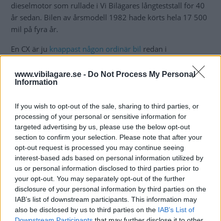
dieselmotor som rullade i Vi Bilägares långteststall för 40
år sedan. Bilen av årsmodell 1982 hade körts hela 17 500
mil på fyra år.
En CX är ju
knappast någon ordinär bil
redan i
standardutförande – snarare raka motsatsen. Men den
dieseldrivna versionen bjöd på ännu fler egenheter.
www.vibilagare.se -
Do Not Process My Personal
Information
”Vi missade med två dagar och det
If you wish to opt-out of the sale, sharing to third parties, or
innebar en skönsdebiterad skatt på
processing of your personal or sensitive information for
targeted advertising by us, please use the below opt-out
nära 10 000 kronor”
section to confirm your selection. Please note that after your
opt-out request is processed you may continue seeing
interest-based ads based on personal information utilized by
us or personal information disclosed to third parties prior to
your opt-out. You may separately opt-out of the further
disclosure of your personal information by third parties on the
IAB’s list of downstream participants. This information may
also be disclosed by us to third parties on the
IAB’s List of
Downstream Participants
that may further disclose it to other