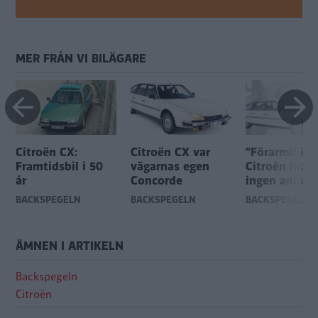
MER FRÅN VI BILÄGARE
Citroën CX:
Citroën CX var
”Förarmiljön 
Framtidsbil i 50
vägarnas egen
Citroën likna
år
Concorde
ingen annan 
BACKSPEGELN
BACKSPEGELN
BACKSPEGELN
ÄMNEN I ARTIKELN
Backspegeln
Citroën