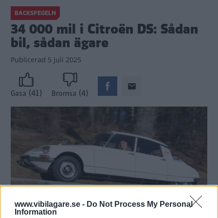
BACKSPEGELN
34 000 mil i Citroën DS: Sådan
bil, sådan ägare
Publicerad
5 juli 2025
(41)
(4)
Gasa
Bromsa
www.vibilagare.se -
Do Not Process My Personal
Information