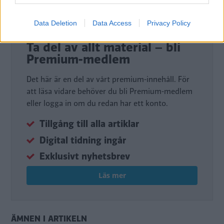
Data Deletion
Data Access
Privacy Policy
DIGITAL PRENUMERATION
Ta del av allt material – bli
Premium-medlem
Det här är en del av vårt premium-innehåll. För
att läsa vidare behöver du bli Premium-medlem
eller logga in om du redan har ett konto.
Tillgång till alla artiklar
Digital tidning ingår
Exklusivt nyhetsbrev
Läs mer
ÄMNEN I ARTIKELN