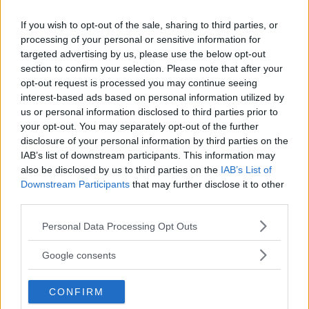
Efter nästan 34 000 mil tillsammans i Sverige och Europa känner Hans Ehrich
och ”Gudinnan” varandra utan och innan.
If you wish to opt-out of the sale, sharing to third parties, or
processing of your personal or sensitive information for
I 55 år har den välkände industridesignern Hans Ehrich
targeted advertising by us, please use the below opt-out
och hans fabriksbeställda Citroën DS 21 varit
section to confirm your selection. Please note that after your
oskiljaktiga. Nu har bilen pensionerats och svävat in
opt-out request is processed you may continue seeing
på museum.
interest-based ads based on personal information utilized by
us or personal information disclosed to third parties prior to
Text
your opt-out. You may separately opt-out of the further
Calle Carlquist
disclosure of your personal information by third parties on the
IAB’s list of downstream participants. This information may
also be disclosed by us to third parties on the
IAB’s List of
Fotograf
Downstream Participants
that may further disclose it to other
Calle Carlquist
third parties.
Please note that this website/app uses one or more Google
Personal Data Processing Opt Outs
services and may gather and store information including but
not limited to your visit or usage behaviour. You may click to
Google consents
grant or deny consent to Google and its third-party tags to
Det här är en låst artikel.
Logga in
för
use your data for below specified purposes in below Google
CONFIRM
att fortsätta läsa.
consent section.