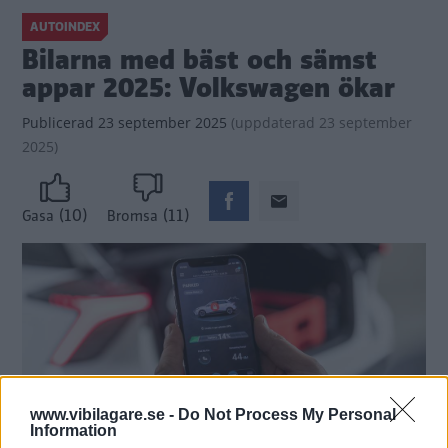
AUTOINDEX
Bilarna med bäst och sämst
appar 2025: Volkswagen ökar
Publicerad
23 september 2025
(
uppdaterad
23 september
2025)
(10)
(11)
Gasa
Bromsa
www.vibilagare.se -
Do Not Process My Personal
Information