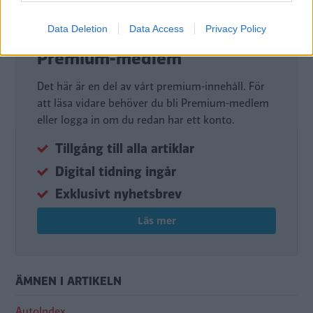
DIGITAL PRENUMERATION
Data Deletion
Data Access
Privacy Policy
Ta del av allt material – bli
Premium-medlem
Det här är en del av vårt premium-innehåll. För
att läsa vidare behöver du bli Premium-medlem
eller logga in om du redan har ett konto.
Tillgång till alla artiklar
Digital tidning ingår
Exklusivt nyhetsbrev
Läs mer
ÄMNEN I ARTIKELN
AutoIndex