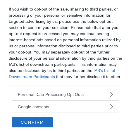
If you wish to opt-out of the sale, sharing to third parties, or
Ett märke är i klar ledning när svenska ägare
processing of your personal or sensitive information for
betygsätter bilmärkenas mobilappar – och
targeted advertising by us, please use the below opt-out
Volkswagen, som tidigare fått uselt betyg, verkar ha
section to confirm your selection. Please note that after your
förbättrat sig.
opt-out request is processed you may continue seeing
interest-based ads based on personal information utilized by
Text
us or personal information disclosed to third parties prior to
Erik Söderholm
your opt-out. You may separately opt-out of the further
disclosure of your personal information by third parties on the
IAB’s list of downstream participants. This information may
Fotograf
Niklas Carle
also be disclosed by us to third parties on the
IAB’s List of
Downstream Participants
that may further disclose it to other
third parties.
Please note that this website/app uses one or more Google
Personal Data Processing Opt Outs
services and may gather and store information including but
not limited to your visit or usage behaviour. You may click to
Det här är en låst artikel.
Logga in
för
Google consents
grant or deny consent to Google and its third-party tags to
att fortsätta läsa.
use your data for below specified purposes in below Google
CONFIRM
consent section.