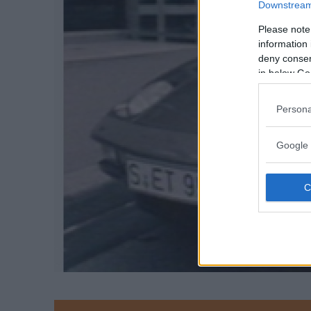
Downstream 
Please note
information 
deny consent
in below Go
Persona
Google 