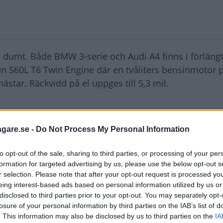
e dumt. Både BMW 3-serie och Audi A4 finns i förlängt
en S60L T6 Twin Engine där en tvåliters bensinmotor 
hästar. Räckvidd på el uppges till 5,3 mil.
agare.se -
Do Not Process My Personal Information
to opt-out of the sale, sharing to third parties, or processing of your per
formation for targeted advertising by us, please use the below opt-out s
r selection. Please note that after your opt-out request is processed y
eing interest-based ads based on personal information utilized by us or
disclosed to third parties prior to your opt-out. You may separately opt-
losure of your personal information by third parties on the IAB’s list of
. This information may also be disclosed by us to third parties on the
IA