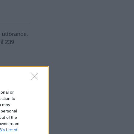
 utförande,
på 239
sonal or
ection to
ou may
 personal
out of the
 downstream
B’s List of