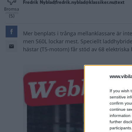
Fredrik Nyblad|fredrik.nyblad@klassiker.nu|text
Bromsa
(5)
Mer benplats i trånga mellanklassare är int
men S60L lockar mest. Speciellt laddhybrid
hästar (T5-motorn) får stöd av 68 elektriska 
www.vibil
If you wish 
sensitive in
confirm you
continue se
information 
further disc
participants