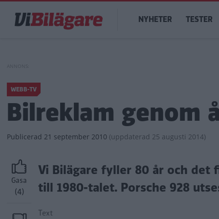
Hoppa
Main
till
NYHETER
TESTER
navigation
huvudinnehåll
WEBB-TV
Bilreklam genom å
Publicerad
21 september 2010
(
uppdaterad
25 augusti 2014)
Vi Bilägare fyller 80 år och det 
Gasa
till 1980-talet. Porsche 928 utses
(4)
Text