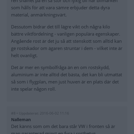
ren snålhet på en så stor och lyxig bil när bilmärken
som hålls för att vara sämre erbjuder detta dyra
material, anmärkningsvärt.
Dessutom bidrar det till lägre vikt och några kilo
bättre viktfördelning - vanligen populära egenskaper.
Angående rost är det ju så att stenskott som alltid kan
ge rostskador om ägaren struntar i dem - vilket inte är
helt ovanligt.
Det är mer en symbolfråga än en om rostskydd,
aluminium är inte alltid det bästa, det kan bli utmattat
så som i flygplan, men just huven är en plats där det
inte spelar någon roll.
#8 • Uppdaterat: 2016-06-02 11:16
Nalleman
Det känns som om det bara står VW i fronten så är
man garanterad minst en fyra i rostbetyg.....