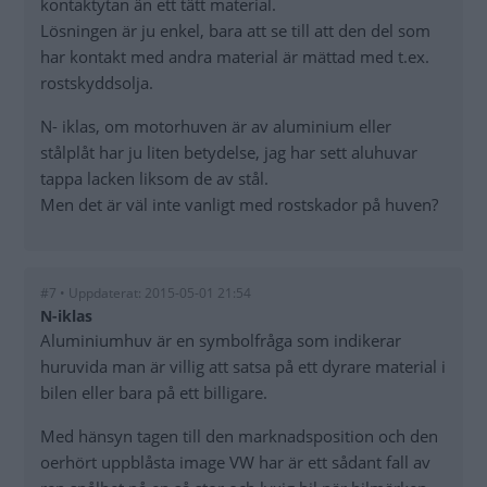
kontaktytan än ett tätt material.
Lösningen är ju enkel, bara att se till att den del som
har kontakt med andra material är mättad med t.ex.
rostskyddsolja.
N- iklas, om motorhuven är av aluminium eller
stålplåt har ju liten betydelse, jag har sett aluhuvar
tappa lacken liksom de av stål.
Men det är väl inte vanligt med rostskador på huven?
#7 • Uppdaterat: 2015-05-01 21:54
N-iklas
Aluminiumhuv är en symbolfråga som indikerar
huruvida man är villig att satsa på ett dyrare material i
bilen eller bara på ett billigare.
Med hänsyn tagen till den marknadsposition och den
oerhört uppblåsta image VW har är ett sådant fall av