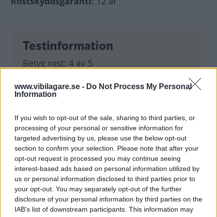
Rostskyddsgaranti:
12 år
Testinformation
Betyg rost:
4 av 5
Betyg
www.vibilagare.se -
Do Not Process My Personal
5.
Materialval, konstruktioner och övriga
Information
skyddsåtgärder är effektiva. Rostangrepp bör inte
komma inom de första sex åren.
If you wish to opt-out of the sale, sharing to third parties, or
4.
Välgjort rostskydd med några tveksamma
processing of your personal or sensitive information for
targeted advertising by us, please use the below opt-out
konstruktionslösningar som på sikt kan orsaka
section to confirm your selection. Please note that after your
problem.
opt-out request is processed you may continue seeing
3.
Normalbra rostskydd där någon form av
interest-based ads based on personal information utilized by
behandling gjorts i fabrik eller i efterhand.
us or personal information disclosed to third parties prior to
Konstruktioner/material kan under en tid rädda
your opt-out. You may separately opt-out of the further
sämre behandling.
disclosure of your personal information by third parties on the
2.
Behandlingen är sparsam eller saknas ofta helt
IAB’s list of downstream participants. This information may