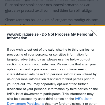
Bilen saknar stänklappar och innerskärmarna bak är
gjorda av pressad textil som med tiden kan bli fuktiga.
Skärmkanterna bak är vikta på ett gammalmodigt vis som
lagrar lort. De behöver spolas rena regelbundet om rosten
ska hålla sig borta.
www.vibilagare.se -
Do Not Process My Personal
Information
Bilarna är besiktade av Rostskydds-Metoder AB.
Rostskyddsgaranti:
12 år
If you wish to opt-out of the sale, sharing to third parties, or
processing of your personal or sensitive information for
targeted advertising by us, please use the below opt-out
section to confirm your selection. Please note that after your
Testinformation
opt-out request is processed you may continue seeing
interest-based ads based on personal information utilized by
Modeller i det här testet:
us or personal information disclosed to third parties prior to
your opt-out. You may separately opt-out of the further
BMW 318d Touring
disclosure of your personal information by third parties on the
IAB’s list of downstream participants. This information may
Betyg rost:
4 av 5
also be disclosed by us to third parties on the
IAB’s List of
Betyg
Downstream Participants
that may further disclose it to other