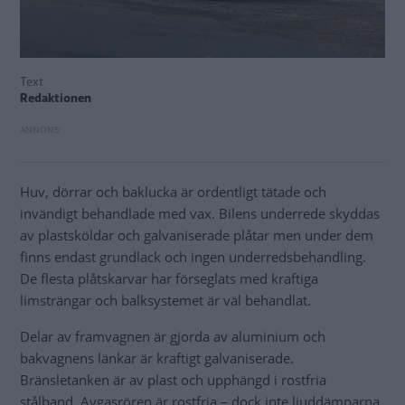
Text
Redaktionen
Huv, dörrar och baklucka är ordentligt tätade och
invändigt behandlade med vax. Bilens underrede skyddas
av plastsköldar och galvaniserade plåtar men under dem
finns endast grundlack och ingen underredsbehandling.
De flesta plåtskarvar har förseglats med kraftiga
limsträngar och balksystemet är väl behandlat.
Delar av framvagnen är gjorda av aluminium och
bakvagnens länkar är kraftigt galvaniserade.
Bränsletanken är av plast och upphängd i rostfria
stålband. Avgasrören är rostfria – dock inte ljuddämparna.