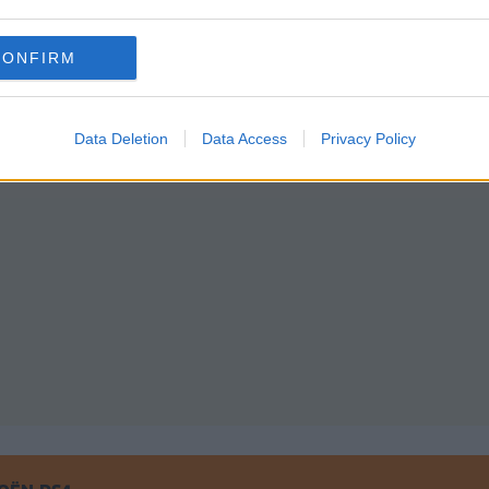
CONFIRM
ta Distinctive JTDm
Data Deletion
Data Access
Privacy Policy