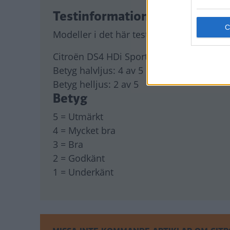
Testinformation
Modeller i det här testet:
Citroën DS4 HDi Sport Alfa Romeo Giuliet
Betyg halvljus:
4 av 5
Betyg helljus:
2 av 5
Betyg
5 = Utmärkt
4 = Mycket bra
3 = Bra
2 = Godkänt
1 = Underkänt