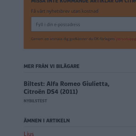
MISSA INTE KOMMANDE ARTIKLAR OM CITR
Få vårt nyhetsbrev utan kostnad
Genom att anmäla dig godkänner du OK-förlagets
personuppgi
MER FRÅN VI BILÄGARE
Biltest: Alfa Romeo Giulietta,
Citroën DS4 (2011)
NYBILSTEST
ÄMNEN I ARTIKELN
Ljus