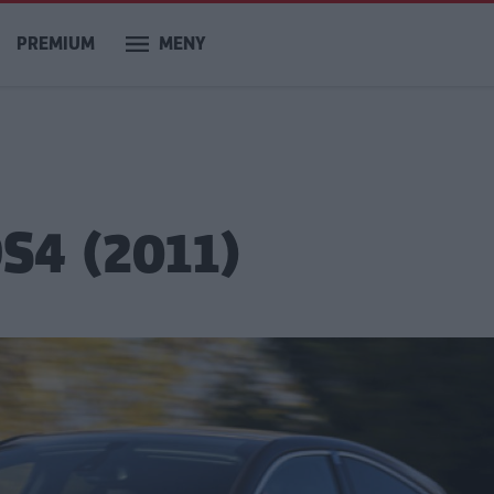
PREMIUM
MENY
DS4 (2011)