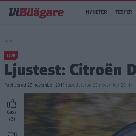
Hoppa
Main
till
NYHETER
TESTER
navigation
huvudinnehåll
LJUS
Ljustest: Citroën 
Publicerad
25 november 2011
(
uppdaterad
25 november 2011)
Gasa
(2)