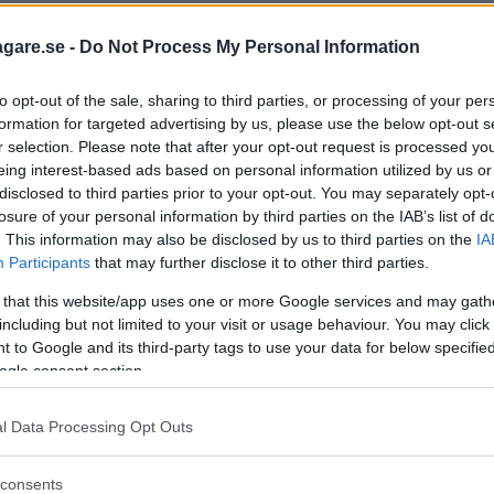
agare.se -
Do Not Process My Personal Information
s innebär en hög risk för bländning av mötande bilis
to opt-out of the sale, sharing to third parties, or processing of your per
formation for targeted advertising by us, please use the below opt-out s
r selection. Please note that after your opt-out request is processed y
ande xenonljus på halvljuset. Båda har bixenon d v s
eing interest-based ads based on personal information utilized by us or
r dessutom en extra reflektor med en H1-lampa som lys
disclosed to third parties prior to your opt-out. You may separately opt-
 helljus. Båda har automatiskt halvljus, Alfa Giulietta
losure of your personal information by third parties on the IAB’s list of
. This information may also be disclosed by us to third parties on the
IA
Participants
that may further disclose it to other third parties.
d glödlampsbyte, även om det är god åtkomlighet fö
 that this website/app uses one or more Google services and may gath
including but not limited to your visit or usage behaviour. You may click 
halvljus trots något kortare räckvidd men tack vare läg
 to Google and its third-party tags to use your data for below specifi
ättre än medelbilen. När det gäller helljus är det en s
ogle consent section.
S4 och har drygt dubbelt så bred ljuskägla vid 150 met
l Data Processing Opt Outs
consents