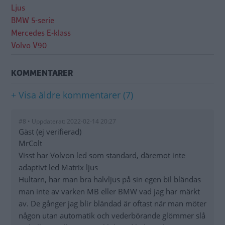
Ljus
BMW 5-serie
Mercedes E-klass
Volvo V90
KOMMENTARER
+ Visa äldre kommentarer (7)
#8 • Uppdaterat: 2022-02-14 20:27
Gäst (ej verifierad)
MrColt
Visst har Volvon led som standard, däremot inte
adaptivt led Matrix ljus
Hultarn, har man bra halvljus på sin egen bil bländas
man inte av varken MB eller BMW vad jag har märkt
av. De gånger jag blir bländad är oftast när man möter
någon utan automatik och vederbörande glömmer slå