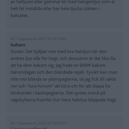
av helljuset eller gammal bil med halogenljus som är
helt fel inställda eller har hela tjocka släkten i
baksätet.
#9 • Uppdaterat: 2017-10-20 10:42
hultarn
Guran: Det hjälper inte med bra halvljus när den
andres ljus slår för högt, och dessutom är det lika illa
att ha dem bakom sig. Jag hade en BMW bakom
häromdagen och den bländade rejält. Tyvärr kan man
inte inte blända av ytterspeglarna, så jag fick till sakta
ner och "lura honom" att köra om för att slippa ha
blinkandet i backspeglarna. Det syntes också på
vägskyltarna framför hur hans halvljus blippade högt.
#a • Uppdaterat: 2022-02-14 20:27
Gäst (ej verifierad)