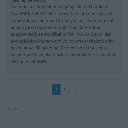
Nu är det väl ändå ännu en gång faktafel i artikeln.
Nya BMW G30/31 eller femserien som den kallas är
standardutrustad med LED belysning, skam vore väl
annars på en ny premiumbil. Men däremot är
adaptivt led-lyse ett tillbehör för 14.600. Det är det
även på både Mersan och Volvon men inbakat i olika
paket, är väl SE paket på Mercedes och i business
paketet på Volvo, även paket som inkluderar adaptivt
LED finns till BMW
Paginering
Nuvarande
1
Sida
2
Nästa
›
sida
sida