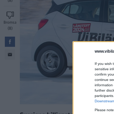
(8)
Bromsa
(8)
www.vibil
If you wish 
sensitive in
confirm you
continue se
information 
further disc
participants
Downstream 
Please note