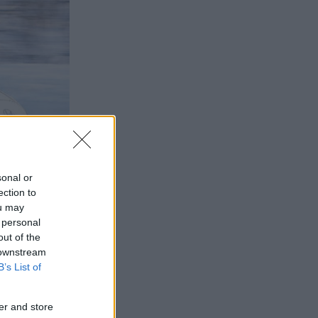
sonal or
ection to
ou may
 personal
out of the
 downstream
B’s List of
er and store