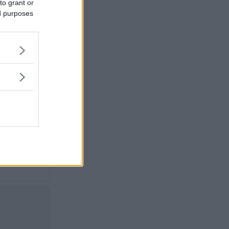
et finns
to grant or
ed purposes