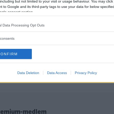
g på många sätt bra i vinterväder. Men d
including but not limited to your visit or usage behaviour. You may click 
 to Google and its third-party tags to use your data for below specifi
n klarar av.
ogle consent section.
l Data Processing Opt Outs
consents
CONFIRM
Data Deletion
Data Access
Privacy Policy
tt fortsätta läsa.
i Premium-medlem