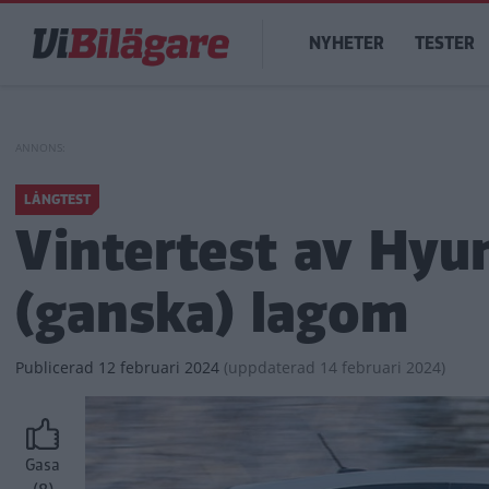
Hoppa
Main
till
NYHETER
TESTER
navigation
huvudinnehåll
LÅNGTEST
Vintertest av Hyun
(ganska) lagom
Publicerad
12 februari 2024
(
uppdaterad
14 februari 2024)
Gasa