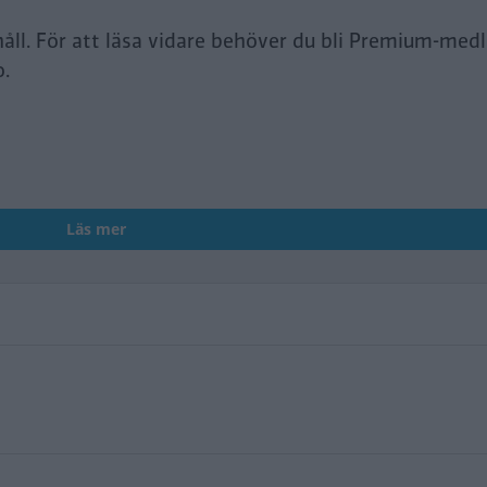
håll. För att läsa vidare behöver du bli Premium-med
o.
Läs mer