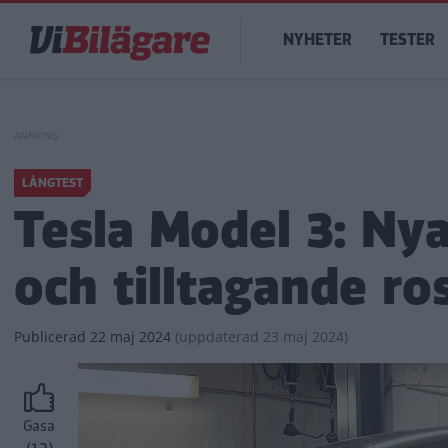
Hoppa
Main
till
NYHETER
TESTER
navigation
huvudinnehåll
LÅNGTEST
Tesla Model 3: Ny
och tilltagande ro
Publicerad
22 maj 2024
(
uppdaterad
23 maj 2024)
Gasa