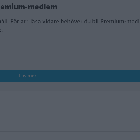
i Premium-medlem
håll. För att läsa vidare behöver du bli Premium-med
o.
Läs mer