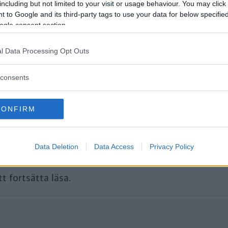
including but not limited to your visit or usage behaviour. You may click 
 oss an sommaren i vår långtest-Tesla
 to Google and its third-party tags to use your data for below specifi
ogle consent section.
gt som tidigare.
l Data Processing Opt Outs
consents
CONFIRM
Data Deletion
Data Access
Privacy Policy
tt fortsätta läsa.