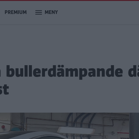
PREMIUM
MENY
a bullerdämpande d
st