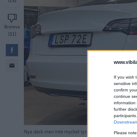
(13)
Bromsa
(11)
www.vibil
If you wish 
sensitive in
confirm you
continue se
information 
further disc
participants
Downstream 
Nya däck men inte mycket tystare.
Please note