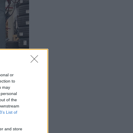
sonal or
ection to
ou may
 personal
out of the
 downstream
B’s List of
er and store