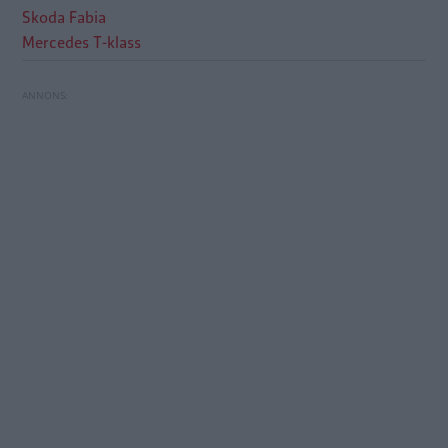
Skoda Fabia
Mercedes T-klass
Sommartest 2023: Här är bilarna som klarar
Omöjlig backning med Volkswagen ID.7
semestern bäst
Tourer