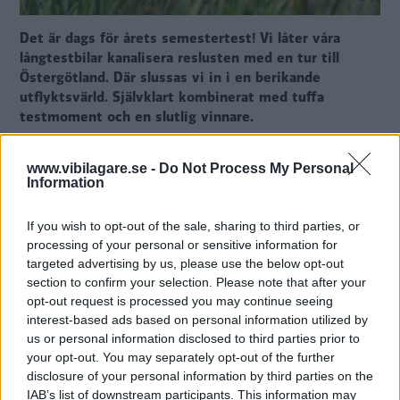
Det är dags för årets semestertest! Vi låter våra
långtestbilar kanalisera reslusten med en tur till
Östergötland. Där slussas vi in i en berikande
utflyktsvärld. Självklart kombinerat med tuffa
testmoment och en slutlig vinnare.
Text
Nils Svärd
www.vibilagare.se -
Do Not Process My Personal
Information
Fotograf
If you wish to opt-out of the sale, sharing to third parties, or
Niklas Carle
processing of your personal or sensitive information for
targeted advertising by us, please use the below opt-out
section to confirm your selection. Please note that after your
opt-out request is processed you may continue seeing
interest-based ads based on personal information utilized by
us or personal information disclosed to third parties prior to
Det här är en låst artikel.
Logga in
för
your opt-out. You may separately opt-out of the further
att fortsätta läsa.
disclosure of your personal information by third parties on the
IAB’s list of downstream participants. This information may