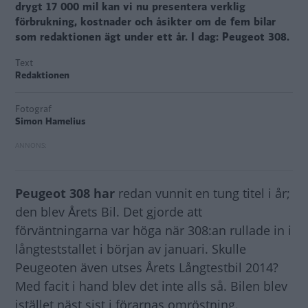
drygt 17 000 mil kan vi nu presentera verklig
förbrukning, kostnader och åsikter om de fem bilar
som redaktionen ägt under ett år. I dag: Peugeot 308.
Text
Redaktionen
Fotograf
Simon Hamelius
Peugeot 308 har
redan vunnit en tung titel i år;
den blev Årets Bil. Det gjorde att
förväntningarna var höga när 308:an rullade in i
långteststallet i början av januari. Skulle
Peugeoten även utses Årets Långtestbil 2014?
Med facit i hand blev det inte alls så. Bilen blev
istället näst sist i förarnas omröstning.