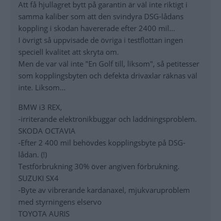
Att få hjullagret bytt på garantin är väl inte riktigt i
samma kaliber som att den svindyra DSG-lådans
koppling i skodan havererade efter 2400 mil...
I övrigt så uppvisade de övriga i testflottan ingen
speciell kvalitet att skryta om.
Men de var väl inte "En Golf till, liksom", så petitesser
som kopplingsbyten och defekta drivaxlar räknas väl
inte. Liksom...
BMW i3 REX,
-irriterande elektronikbuggar och laddningsproblem.
SKODA OCTAVIA
-Efter 2 400 mil behövdes kopplingsbyte på DSG-
lådan. (!)
Testförbrukning 30% över angiven förbrukning.
SUZUKI SX4
-Byte av vibrerande kardanaxel, mjukvaruproblem
med styrningens elservo
TOYOTA AURIS