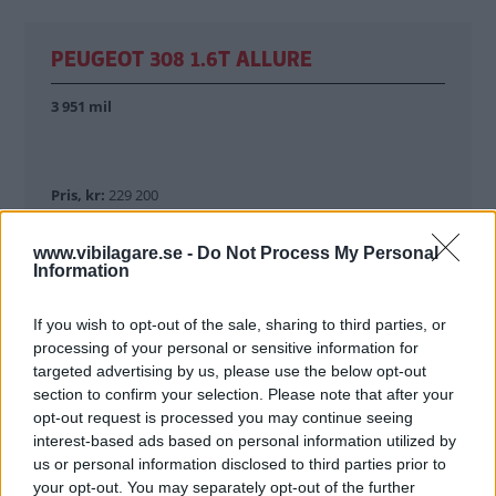
PEUGEOT 308 1.6T ALLURE
3 951 mil
Pris, kr:
229 200
Förbrukning, l/100 km:
6,7
www.vibilagare.se -
Do Not Process My Personal
Information
Bränslekostnad/mil, kr:
9:68
If you wish to opt-out of the sale, sharing to third parties, or
Värdeminskning/mil, kr:
25:23
processing of your personal or sensitive information for
targeted advertising by us, please use the below opt-out
Värdeminskning procent:
43
section to confirm your selection. Please note that after your
Servicekostnad/mil:
1:92
opt-out request is processed you may continue seeing
interest-based ads based on personal information utilized by
Seviceintervall mil/år:
2 000/1
us or personal information disclosed to third parties prior to
your opt-out. You may separately opt-out of the further