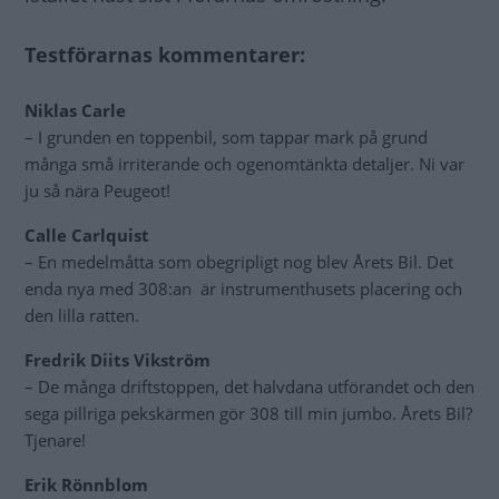
Testförarnas kommentarer:
Niklas Carle
– I grunden en toppenbil, som tappar mark på grund
många små irriterande och ogenomtänkta detaljer. Ni var
ju så nära Peugeot!
Calle Carlquist
– En medelmåtta som obegripligt nog blev Årets Bil. Det
enda nya med 308:an är instrumenthusets placering och
den lilla ratten.
Fredrik Diits Vikström
– De många driftstoppen, det halvdana utförandet och den
sega pillriga pekskärmen gör 308 till min jumbo. Årets Bil?
Tjenare!
Erik Rönnblom