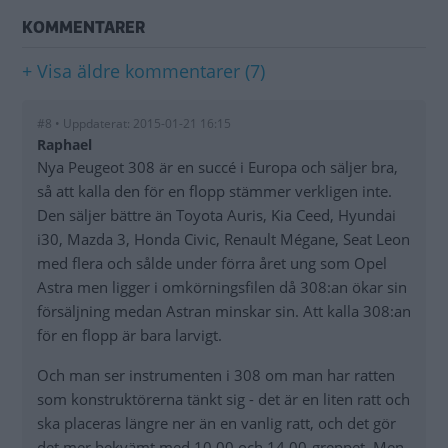
KOMMENTARER
+ Visa äldre kommentarer (7)
#8 • Uppdaterat: 2015-01-21 16:15
Raphael
Nya Peugeot 308 är en succé i Europa och säljer bra,
så att kalla den för en flopp stämmer verkligen inte.
Den säljer bättre än Toyota Auris, Kia Ceed, Hyundai
i30, Mazda 3, Honda Civic, Renault Mégane, Seat Leon
med flera och sålde under förra året ung som Opel
Astra men ligger i omkörningsfilen då 308:an ökar sin
försäljning medan Astran minskar sin. Att kalla 308:an
för en flopp är bara larvigt.
Och man ser instrumenten i 308 om man har ratten
som konstruktörerna tänkt sig - det är en liten ratt och
ska placeras längre ner än en vanlig ratt, och det gör
det mer bekvämt med 10.00 och 14.00-greppet. Men