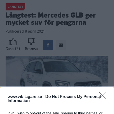
LÅNGTEST
Långtest: Mercedes GLB ger
mycket suv för pengarna
Publicerad
8 april 2021
(3)
Gasa
Bromsa
www.vibilagare.se -
Do Not Process My Personal
Information
If you wish to opt-out of the sale, sharing to third parties, or