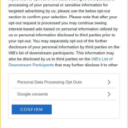
Fyrhjulsdriften slutade fungera – men det är nu löst
processing of your personal or sensitive information for
på verkstad. Första långtestrapporten av vår
targeted advertising by us, please use the below opt-out
Mercedes GLB slutar med en hel del beröm.
section to confirm your selection. Please note that after your
opt-out request is processed you may continue seeing
Text
interest-based ads based on personal information utilized by
Nils Svärd
us or personal information disclosed to third parties prior to
your opt-out. You may separately opt-out of the further
disclosure of your personal information by third parties on the
Fotograf
IAB’s list of downstream participants. This information may
Simon Hamelius & Nils Svärd
also be disclosed by us to third parties on the
IAB’s List of
Downstream Participants
that may further disclose it to other
third parties.
Please note that this website/app uses one or more Google
Personal Data Processing Opt Outs
services and may gather and store information including but
Det här är en låst artikel.
Logga in
för
not limited to your visit or usage behaviour. You may click to
Google consents
att fortsätta läsa.
grant or deny consent to Google and its third-party tags to
use your data for below specified purposes in below Google
CONFIRM
consent section.
DIGITAL PRENUMERATION