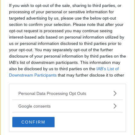
Snabbstopp intill Karlshamnsverket som drar 140 000 liter eldningsolja/tim vid
If you wish to opt-out of the sale, sharing to third parties, or
fullast.
processing of your personal or sensitive information for
Vår dieselsuv levererar imponerande räckvidd men
targeted advertising by us, please use the below opt-out
dieselpriset riskerar att fälla kalkylen helt. Nästan 300
section to confirm your selection. Please note that after your
kr dyrare per tank jämfört med i januari.
opt-out request is processed you may continue seeing
interest-based ads based on personal information utilized by
Text
us or personal information disclosed to third parties prior to
Klas Skarin
your opt-out. You may separately opt-out of the further
disclosure of your personal information by third parties on the
IAB’s list of downstream participants. This information may
Fotograf
also be disclosed by us to third parties on the
IAB’s List of
Klas Skarin
Downstream Participants
that may further disclose it to other
third parties.
Please note that this website/app uses one or more Google
Personal Data Processing Opt Outs
services and may gather and store information including but
not limited to your visit or usage behaviour. You may click to
Google consents
Det här är en låst artikel.
Logga in
för
grant or deny consent to Google and its third-party tags to
att fortsätta läsa.
use your data for below specified purposes in below Google
CONFIRM
consent section.