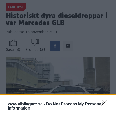
LÅNGTEST
Historiskt dyra dieseldroppar i
vår Mercedes GLB
Publicerad
13 november 2021
(8)
(3)
Gasa
Bromsa
www.vibilagare.se -
Do Not Process My Personal
Information