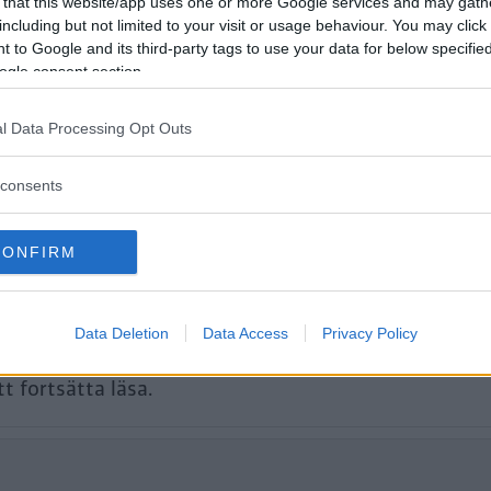
cia Duster får gå på högvarv när hybri
 that this website/app uses one or more Google services and may gath
including but not limited to your visit or usage behaviour. You may click 
t finns också flera andra punkter att k
 to Google and its third-party tags to use your data for below specifi
ogle consent section.
l Data Processing Opt Outs
consents
CONFIRM
Data Deletion
Data Access
Privacy Policy
tt fortsätta läsa.