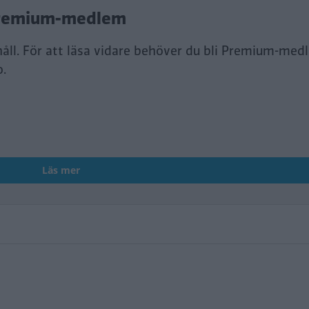
i Premium-medlem
håll. För att läsa vidare behöver du bli Premium-med
o.
Läs mer