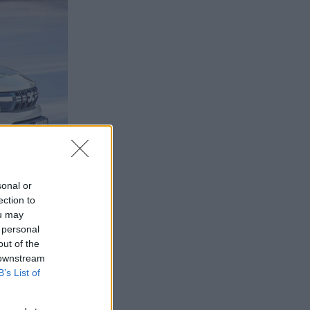
sonal or
ection to
ou may
 personal
out of the
 downstream
B’s List of