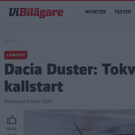
Hoppa
Main
till
NYHETER
TESTER
navigation
huvudinnehåll
LÅNGTEST
Dacia Duster: Tok
kallstart
Publicerad
5 mars 2025
Gasa