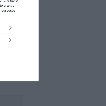
dbilens
er and store
to grant or
laga på –
ed purposes