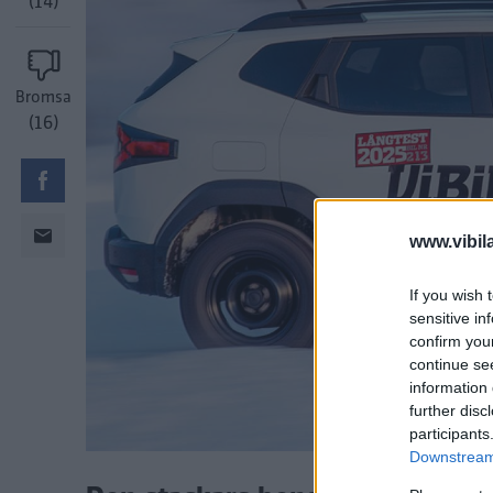
(14)
Bromsa
(16)
www.vibil
If you wish 
sensitive in
confirm you
continue se
information 
further disc
participants
Downstream 