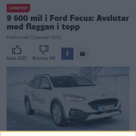
LÅNGTEST
9 600 mil i Ford Focus: Avslutar
med flaggan i topp
Publicerad
13 januari 2022
(22)
(4)
Gasa
Bromsa