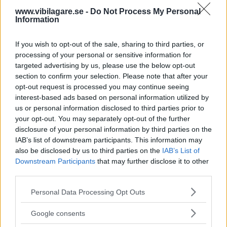
Efter en strulig start som ny har Fords lågpriskombi
www.vibilagare.se -
Do Not Process My Personal
Focus visat sig vara en enklare bil att leva med som
Information
begagnad. Även rostskyddet gör sitt jobb trots
nästan 10 000 mil på tre år.
If you wish to opt-out of the sale, sharing to third parties, or
processing of your personal or sensitive information for
Långtestrapport efter 9 600 mil på svenska
targeted advertising by us, please use the below opt-out
vägar
section to confirm your selection. Please note that after your
opt-out request is processed you may continue seeing
Detta ska du se upp med inför
interest-based ads based on personal information utilized by
begagnatköpet
us or personal information disclosed to third parties prior to
your opt-out. You may separately opt-out of the further
Så hög blev milkostnaden
disclosure of your personal information by third parties on the
IAB’s list of downstream participants. This information may
Text
Klas Skarin
also be disclosed by us to third parties on the
IAB’s List of
Downstream Participants
that may further disclose it to other
third parties.
Fotograf
Please note that this website/app uses one or more Google
Simon Hamelius
Personal Data Processing Opt Outs
services and may gather and store information including but
not limited to your visit or usage behaviour. You may click to
Google consents
grant or deny consent to Google and its third-party tags to