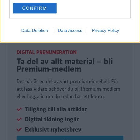
use your data for below specified purposes in below Google
CONFIRM
consent section.
Det här är en låst artikel.
Logga in
för
att fortsätta läsa.
Data Deletion
Data Access
Privacy Policy
DIGITAL PRENUMERATION
Ta del av allt material – bli
Premium-medlem
Det här är en del av vårt premium-innehåll. För
att läsa vidare behöver du bli Premium-medlem
eller logga in om du redan har ett konto.
Tillgång till alla artiklar
Digital tidning ingår
Exklusivt nyhetsbrev