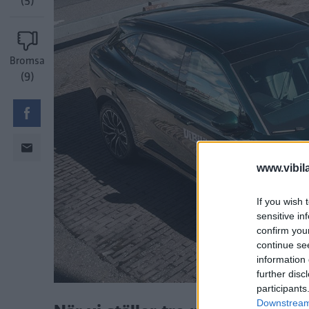
(5)
Bromsa
(9)
www.vibil
If you wish 
sensitive in
confirm you
continue se
information 
further disc
participants
Downstream 