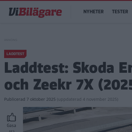
Hoppa
Main
till
NYHETER
TESTER
navigation
huvudinnehåll
LADDTEST
Laddtest: Skoda E
och Zeekr 7X (202
Publicerad
7 oktober 2025
(
uppdaterad
4 november 2025)
Gasa