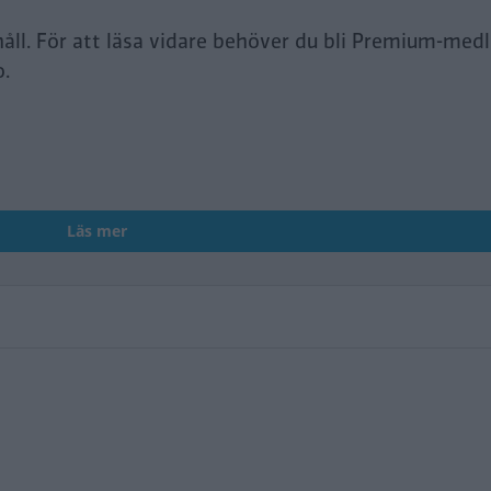
håll. För att läsa vidare behöver du bli Premium-med
o.
Läs mer