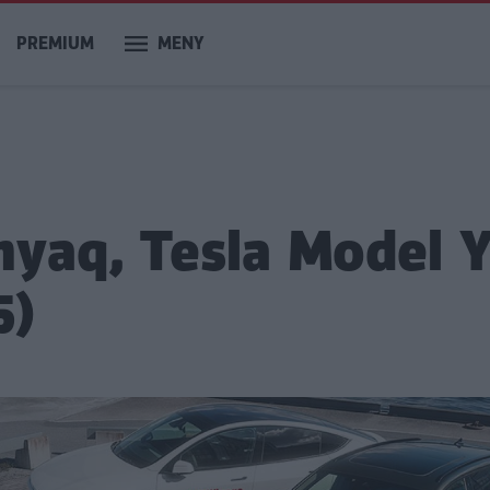
PREMIUM
MENY
nyaq, Tesla Model 
5)