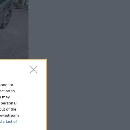
sonal or
ection to
ou may
 personal
out of the
 downstream
B’s List of