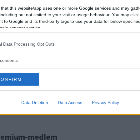
deller mot varandra vid snabbladdarna s
 that this website/app uses one or more Google services and may gath
 de andra två fullständigt.
including but not limited to your visit or usage behaviour. You may click 
 to Google and its third-party tags to use your data for below specifi
ogle consent section.
l Data Processing Opt Outs
consents
CONFIRM
tt fortsätta läsa.
Data Deletion
Data Access
Privacy Policy
i Premium-medlem