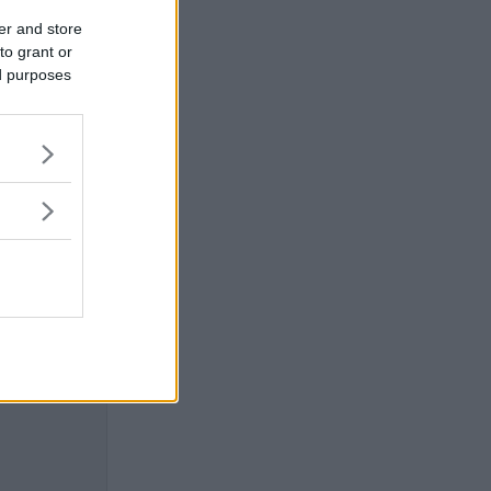
tår det
er and store
to grant or
ed purposes