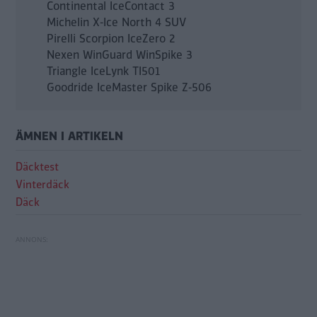
Continental IceContact 3
Michelin X-Ice North 4 SUV
Pirelli Scorpion IceZero 2
Nexen WinGuard WinSpike 3
Triangle IceLynk TI501
Goodride IceMaster Spike Z-506
ÄMNEN I ARTIKELN
Däcktest
Vinterdäck
Däck