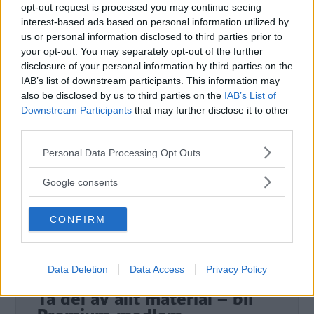
opt-out request is processed you may continue seeing
och Goodride IceMaster Spike Z-506
interest-based ads based on personal information utilized by
us or personal information disclosed to third parties prior to
Text
your opt-out. You may separately opt-out of the further
Nils Svärd
disclosure of your personal information by third parties on the
IAB’s list of downstream participants. This information may
also be disclosed by us to third parties on the
IAB’s List of
Fotograf
Downstream Participants
that may further disclose it to other
Fredrik Diits Vikström
third parties.
Please note that this website/app uses one or more Google
Personal Data Processing Opt Outs
services and may gather and store information including but
not limited to your visit or usage behaviour. You may click to
Google consents
grant or deny consent to Google and its third-party tags to
Det här är en låst artikel.
Logga in
för
use your data for below specified purposes in below Google
att fortsätta läsa.
CONFIRM
consent section.
Data Deletion
Data Access
Privacy Policy
DIGITAL PRENUMERATION
Ta del av allt material – bli