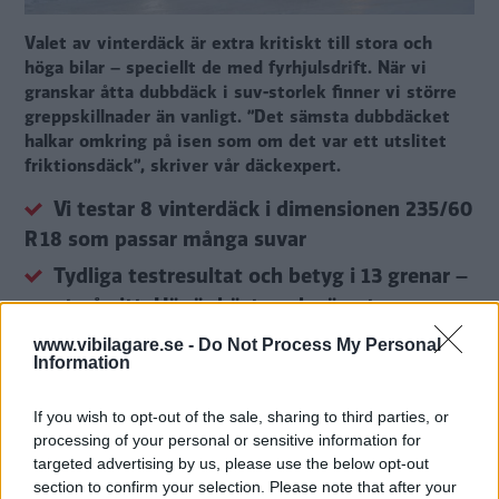
Valet av vinterdäck är extra kritiskt till stora och
höga bilar – speciellt de med fyrhjulsdrift. När vi
granskar åtta dubbdäck i suv-storlek finner vi större
greppskillnader än vanligt. ”Det sämsta dubbdäcket
halkar omkring på isen som om det var ett utslitet
friktionsdäck”, skriver vår däckexpert.
Vi testar 8 vinterdäck i dimensionen 235/60
R 18 som passar många suvar
Tydliga testresultat och betyg i 13 grenar –
svart på vitt: Här är bästa och sämsta
dubbdäcken
www.vibilagare.se -
Do Not Process My Personal
Information
Däcken i testet: Nokian Hakkapeliitta 10
SUV, Goodyear UltraGrip Arctic 2 SUV,
If you wish to opt-out of the sale, sharing to third parties, or
Continental IceContact 3, Michelin X-Ice North
processing of your personal or sensitive information for
4 SUV, Pirelli Scorpion IceZero 2, Nexen
targeted advertising by us, please use the below opt-out
section to confirm your selection. Please note that after your
WinGuard WinSpike 3, Triangle IceLynk TI501