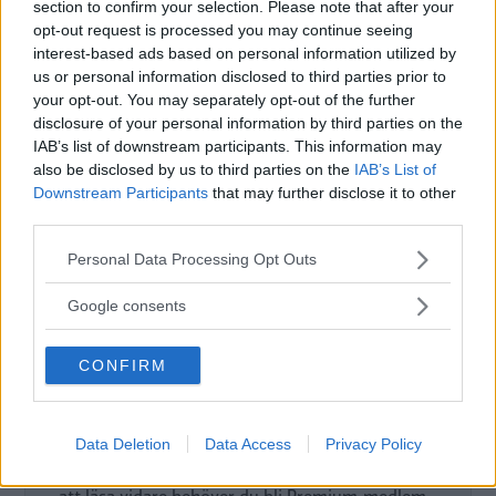
section to confirm your selection. Please note that after your
Nils Svärd
opt-out request is processed you may continue seeing
interest-based ads based on personal information utilized by
us or personal information disclosed to third parties prior to
Fotograf
your opt-out. You may separately opt-out of the further
Fredrik Diits Vikström
disclosure of your personal information by third parties on the
IAB’s list of downstream participants. This information may
also be disclosed by us to third parties on the
IAB’s List of
Downstream Participants
that may further disclose it to other
third parties.
Det här är en låst artikel.
Logga in
för
Please note that this website/app uses one or more Google
Personal Data Processing Opt Outs
att fortsätta läsa.
services and may gather and store information including but
not limited to your visit or usage behaviour. You may click to
Google consents
grant or deny consent to Google and its third-party tags to
use your data for below specified purposes in below Google
DIGITAL PRENUMERATION
CONFIRM
consent section.
Ta del av allt material – bli
Premium-medlem
Data Deletion
Data Access
Privacy Policy
Det här är en del av vårt premium-innehåll. För