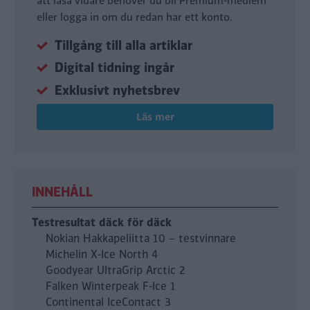
att läsa vidare behöver du bli Premium-medlem
eller logga in om du redan har ett konto.
Tillgång till alla artiklar
Digital tidning ingår
Exklusivt nyhetsbrev
Läs mer
INNEHÅLL
Testresultat däck för däck
Nokian Hakkapeliitta 10 – testvinnare
Michelin X-Ice North 4
Goodyear UltraGrip Arctic 2
Falken Winterpeak F-Ice 1
Continental IceContact 3