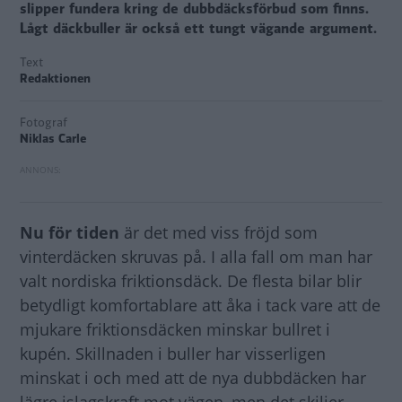
slipper fundera kring de dubbdäcksförbud som finns.
Lågt däckbuller är också ett tungt vägande argument.
Text
Redaktionen
Fotograf
Niklas Carle
Nu för tiden
är det med viss fröjd som
vinterdäcken skruvas på. I alla fall om man har
valt nordiska friktionsdäck. De flesta bilar blir
betydligt komfortablare att åka i tack vare att de
mjukare friktionsdäcken minskar bullret i
kupén. Skillnaden i buller har visserligen
minskat i och med att de nya dubbdäcken har
lägre islagskraft mot vägen, men det skiljer