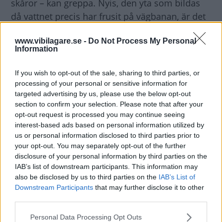
skåror – kan greppa. Nyis, den yta som bildas
då vattnet precis har frusit på vägbanan, är det
farligaste underlaget. Där är dubbdäck det enda
www.vibilagare.se -
Do Not Process My Personal
som biter.
Information
Trafikexperter hävdar
att friktionsdäckens
If you wish to opt-out of the sale, sharing to third parties, or
funktion är beroende av att minst 25 procent av
processing of your personal or sensitive information for
targeted advertising by us, please use the below opt-out
bilarna i trafiken rullar på dubbdäck. Om alla
section to confirm your selection. Please note that after your
bilar rullade på friktionsdäck skulle vägen
opt-out request is processed you may continue seeing
riskera att bli polerad och så hal att
interest-based ads based on personal information utilized by
trafiksäkerheten skulle äventyras.
us or personal information disclosed to third parties prior to
your opt-out. You may separately opt-out of the further
disclosure of your personal information by third parties on the
Testet av friktionsdäck
gjordes samma vecka
IAB’s list of downstream participants. This information may
som testerna med dubbade däck, det vill säga
also be disclosed by us to third parties on the
IAB’s List of
Downstream Participants
that may further disclose it to other
på ”White Hells” testbanor utanför Ivalo,
third parties.
Finland, första veckan i mars 2015.
Please note that this website/app uses one or more Google
Testförhållandena skiftade mellan ganska mild
Personal Data Processing Opt Outs