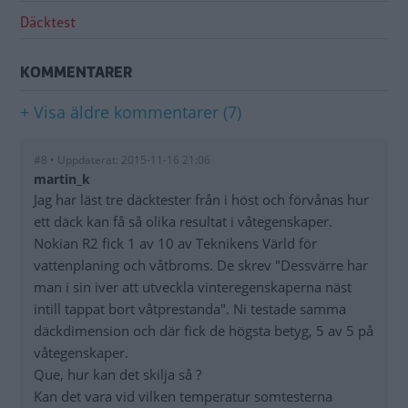
Däcktest
KOMMENTARER
+ Visa äldre kommentarer (7)
#8 • Uppdaterat: 2015-11-16 21:06
martin_k
Jag har läst tre däcktester från i höst och förvånas hur
ett däck kan få så olika resultat i våtegenskaper.
Nokian R2 fick 1 av 10 av Teknikens Värld för
vattenplaning och våtbroms. De skrev "Dessvärre har
man i sin iver att utveckla vinteregenskaperna näst
intill tappat bort våtprestanda". Ni testade samma
däckdimension och där fick de högsta betyg, 5 av 5 på
våtegenskaper.
Que, hur kan det skilja så ?
Kan det vara vid vilken temperatur somtesterna