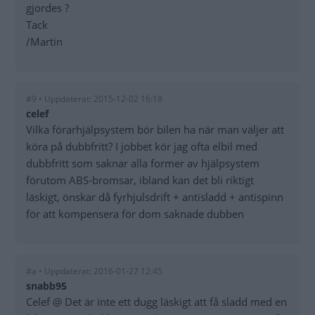
gjordes ?
Tack
/Martin
#9 • Uppdaterat: 2015-12-02 16:18
celef
Vilka förarhjälpsystem bör bilen ha när man väljer att
köra på dubbfritt? I jobbet kör jag ofta elbil med
dubbfritt som saknar alla former av hjälpsystem
förutom ABS-bromsar, ibland kan det bli riktigt
läskigt, önskar då fyrhjulsdrift + antisladd + antispinn
för att kompensera för dom saknade dubben
#a • Uppdaterat: 2016-01-27 12:45
snabb95
Celef @ Det är inte ett dugg läskigt att få sladd med en