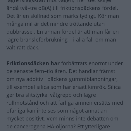
ändå två–tre dB(A) till friktionsdäckens fördel.
Det är en skillnad som märks tydligt. Kör man
många mil är det mindre tröttande utan
dubbrassel. En annan fördel är att man får en
lägre bränsleförbrukning – i alla fall om man
valt rätt däck.
Friktionsdäcken har
förbättrats enormt under
de senaste fem–tio åren. Det handlar främst
om nya additiv i däckens gummiblandningar,
till exempel silica som har ersatt kimrök. Silica
ger bra slitstyrka, våtgrepp och lägre
rullmotstånd och att farliga ämnen ersätts med
ofarliga kan inte ses som något annat än
mycket positivt. Vem minns inte debatten om
de cancerogena HA-oljorna? Ett ytterligare