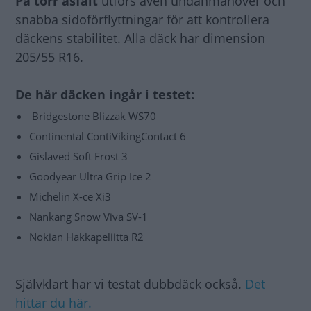
På torr asfalt
utförs även undanmanöver och
snabba sidoförflyttningar för att kontrollera
däckens stabilitet. Alla däck har dimension
205/55 R16.
De här däcken ingår i testet:
Bridgestone Blizzak WS70
Continental ContiVikingContact 6
Gislaved Soft Frost 3
Goodyear Ultra Grip Ice 2
Michelin X-ce Xi3
Nankang Snow Viva SV-1
Nokian Hakkapeliitta R2
Självklart har vi testat dubbdäck också.
Det
hittar du här.