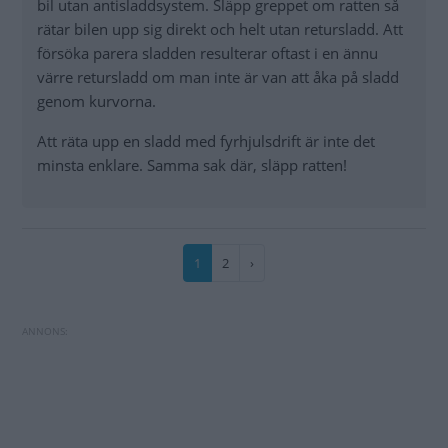
bil utan antisladdsystem. Släpp greppet om ratten så
rätar bilen upp sig direkt och helt utan retursladd. Att
försöka parera sladden resulterar oftast i en ännu
värre retursladd om man inte är van att åka på sladd
genom kurvorna.
Att räta upp en sladd med fyrhjulsdrift är inte det
minsta enklare. Samma sak där, släpp ratten!
Paginering
Nuvarande
1
Sida
2
Nästa
›
sida
sida