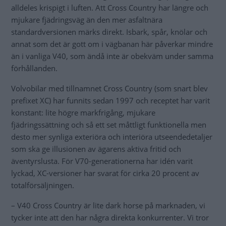
alldeles krispigt i luften. Att Cross Country har längre och
mjukare fjädringsväg än den mer asfaltnära
standardversionen märks direkt. Isbark, spår, knölar och
annat som det är gott om i vägbanan här påverkar mindre
än i vanliga V40, som ändå inte är obekväm under samma
förhållanden.
Volvobilar med tillnamnet Cross Country (som snart blev
prefixet XC) har funnits sedan 1997 och receptet har varit
konstant: lite högre markfrigång, mjukare
fjädringssättning och så ett set måttligt funktionella men
desto mer synliga exteriöra och interiöra utseendedetaljer
som ska ge illusionen av ägarens aktiva fritid och
äventyrslusta. För V70-generationerna har idén varit
lyckad, XC-versioner har svarat för cirka 20 procent av
totalförsäljningen.
– V40 Cross Country är lite dark horse på marknaden, vi
tycker inte att den har några direkta konkurrenter. Vi tror