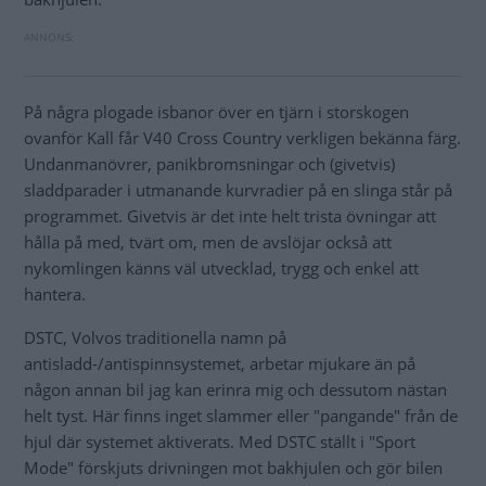
På några plogade isbanor över en tjärn i storskogen
ovanför Kall får V40 Cross Country verkligen bekänna färg.
Undanmanövrer, panikbromsningar och (givetvis)
sladdparader i utmanande kurvradier på en slinga står på
programmet. Givetvis är det inte helt trista övningar att
hålla på med, tvärt om, men de avslöjar också att
nykomlingen känns väl utvecklad, trygg och enkel att
hantera.
DSTC, Volvos traditionella namn på
antisladd-/antispinnsystemet, arbetar mjukare än på
någon annan bil jag kan erinra mig och dessutom nästan
helt tyst. Här finns inget slammer eller "pangande" från de
hjul där systemet aktiverats. Med DSTC ställt i "Sport
Mode" förskjuts drivningen mot bakhjulen och gör bilen