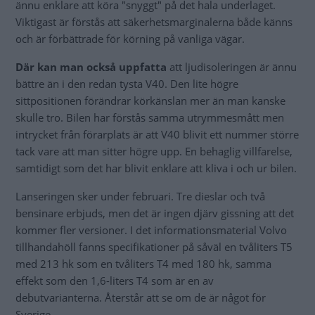
ännu enklare att köra "snyggt" på det hala underlaget.
Viktigast är förstås att säkerhetsmarginalerna både känns
och är förbättrade för körning på vanliga vägar.
Där kan man också uppfatta
att ljudisoleringen är ännu
bättre än i den redan tysta V40. Den lite högre
sittpositionen förändrar körkänslan mer än man kanske
skulle tro. Bilen har förstås samma utrymmesmått men
intrycket från förarplats är att V40 blivit ett nummer större
tack vare att man sitter högre upp. En behaglig villfarelse,
samtidigt som det har blivit enklare att kliva i och ur bilen.
Lanseringen sker under februari. Tre dieslar och två
bensinare erbjuds, men det är ingen djärv gissning att det
kommer fler versioner. I det informationsmaterial Volvo
tillhandahöll fanns specifikationer på såväl en tvåliters T5
med 213 hk som en tvåliters T4 med 180 hk, samma
effekt som den 1,6-liters T4 som är en av
debutvarianterna. Återstår att se om de är något för
Sverige.