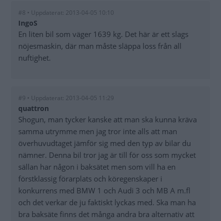
#8 • Uppdaterat: 2013-04-05 10:10
IngoS
En liten bil som väger 1639 kg. Det här är ett slags
nöjesmaskin, där man måste släppa loss från all
nuftighet.
#9 • Uppdaterat: 2013-04-05 11:29
quattron
Shogun, man tycker kanske att man ska kunna kräva
samma utrymme men jag tror inte alls att man
överhuvudtaget jämför sig med den typ av bilar du
nämner. Denna bil tror jag är till för oss som mycket
sällan har någon i baksätet men som vill ha en
förstklassig förarplats och köregenskaper i
konkurrens med BMW 1 och Audi 3 och MB A m.fl
och det verkar de ju faktiskt lyckas med. Ska man ha
bra baksäte finns det många andra bra alternativ att