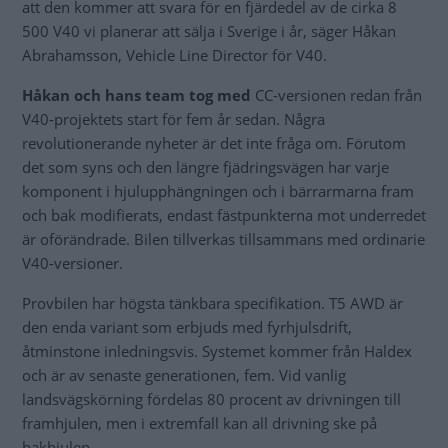
att den kommer att svara för en fjärdedel av de cirka 8
500 V40 vi planerar att sälja i Sverige i år, säger Håkan
Abrahamsson, Vehicle Line Director för V40.
Håkan och hans team tog med
CC-versionen redan från
V40-projektets start för fem år sedan. Några
revolutionerande nyheter är det inte fråga om. Förutom
det som syns och den längre fjädringsvägen har varje
komponent i hjulupphängningen och i bärrarmarna fram
och bak modifierats, endast fästpunkterna mot underredet
är oförändrade. Bilen tillverkas tillsammans med ordinarie
V40-versioner.
Provbilen har högsta tänkbara specifikation. T5 AWD är
den enda variant som erbjuds med fyrhjulsdrift,
åtminstone inledningsvis. Systemet kommer från Haldex
och är av senaste generationen, fem. Vid vanlig
landsvägskörning fördelas 80 procent av drivningen till
framhjulen, men i extremfall kan all drivning ske på
bakhjulen.