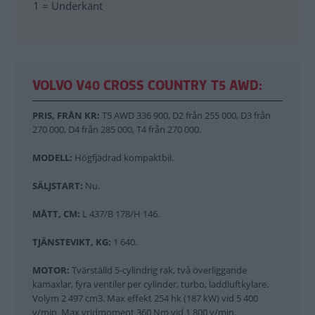
1 = Underkänt
VOLVO V40 CROSS COUNTRY T5 AWD:
PRIS, FRÅN KR:
T5 AWD 336 900, D2 från 255 000, D3 från
270 000, D4 från 285 000, T4 från 270 000.
MODELL:
Högfjädrad kompaktbil.
SÄLJSTART:
Nu.
MÅTT, CM:
L 437/B 178/H 146.
TJÄNSTEVIKT, KG:
1 640.
MOTOR:
Tvärställd 5-cylindrig rak, två överliggande
kamaxlar, fyra ventiler per cylinder, turbo, laddluftkylare.
Volym 2 497 cm3. Max effekt 254 hk (187 kW) vid 5 400
v/min. Max vridmoment 360 Nm vid 1 800 v/min.