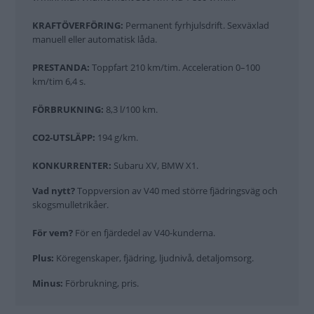
KRAFTÖVERFÖRING:
Permanent fyrhjulsdrift. Sexväxlad
manuell eller automatisk låda.
PRESTANDA:
Toppfart 210 km/tim. Acceleration 0–100
km/tim 6,4 s.
FÖRBRUKNING:
8,3 l/100 km.
CO2-UTSLÄPP:
194 g/km.
KONKURRENTER:
Subaru XV, BMW X1.
Vad nytt?
Toppversion av V40 med större fjädringsväg och
skogsmulletrikåer.
För vem?
För en fjärdedel av V40-kunderna.
Plus:
Köregenskaper, fjädring, ljudnivå, detaljomsorg.
Minus:
Förbrukning, pris.