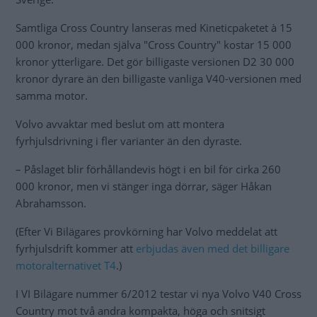
Samtliga Cross Country lanseras med Kineticpaketet à 15
000 kronor, medan själva "Cross Country" kostar 15 000
kronor ytterligare. Det gör billigaste versionen D2 30 000
kronor dyrare än den billigaste vanliga V40-versionen med
samma motor.
Volvo avvaktar med beslut om att montera
fyrhjulsdrivning i fler varianter än den dyraste.
– Påslaget blir förhållandevis högt i en bil för cirka 260
000 kronor, men vi stänger inga dörrar, säger Håkan
Abrahamsson.
(Efter Vi Bilägares provkörning har Volvo meddelat att
fyrhjulsdrift kommer att
erbjudas även med det billigare
motoralternativet T4
.)
I VI Bilägare nummer 6/2012 testar vi nya Volvo V40 Cross
Country mot två andra kompakta, höga och snitsigt