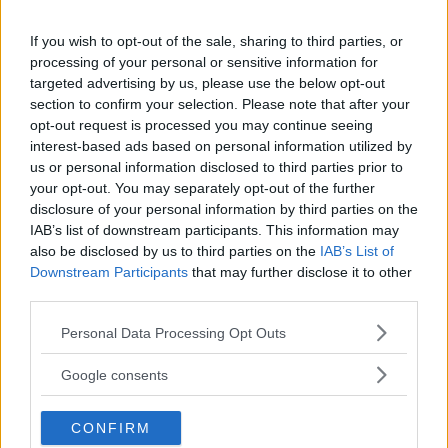
Ekan går fint att släpa upp med Tiguan laddhybrid, 1 800 kg får dras på
kroken.
If you wish to opt-out of the sale, sharing to third parties, or
Fyrhjulsdrift och sju sittplatser finns inte, men annars
processing of your personal or sensitive information for
är Volkswagens storsäljande suv-modell som
targeted advertising by us, please use the below opt-out
laddhybrid ett komplett erbjudande. Men en viktig
section to confirm your selection. Please note that after your
detalj skulle behöva finputsas.
opt-out request is processed you may continue seeing
interest-based ads based on personal information utilized by
Text
us or personal information disclosed to third parties prior to
Calle Carlquist
your opt-out. You may separately opt-out of the further
disclosure of your personal information by third parties on the
IAB’s list of downstream participants. This information may
Fotograf
also be disclosed by us to third parties on the
IAB’s List of
Calle Carlquist
Downstream Participants
that may further disclose it to other
third parties.
Please note that this website/app uses one or more Google
Personal Data Processing Opt Outs
services and may gather and store information including but
not limited to your visit or usage behaviour. You may click to
Google consents
Det här är en låst artikel.
Logga in
för
grant or deny consent to Google and its third-party tags to
att fortsätta läsa.
use your data for below specified purposes in below Google
CONFIRM
consent section.