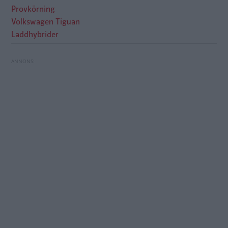
Provkörning
Volkswagen Tiguan
Laddhybrider
Provkörning: Volkswagen Tiguan eHybrid
Provkörning: Toyota bZ4X Touring (2026)