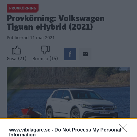
PROVKÖRNING
Provkörning: Volkswagen
Tiguan eHybrid (2021)
Publicerad
11 maj 2021
(21)
(15)
Gasa
Bromsa
www.vibilagare.se -
Do Not Process My Personal
Information