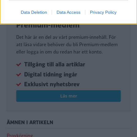
DIGITAL PRENUMERATION
Data Deletion
Data Access
Privacy Policy
Ta del av allt material – bli
Premium-medlem
Det här är en del av vårt premium-innehåll. För
att läsa vidare behöver du bli Premium-medlem
eller logga in om du redan har ett konto.
Tillgång till alla artiklar
Digital tidning ingår
Exklusivt nyhetsbrev
Läs mer
ÄMNEN I ARTIKELN
Provkörning