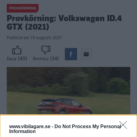
PROVKÖRNING
Provkörning: Volkswagen ID.4
GTX (2021)
Publicerad
19 augusti 2021
(40)
(34)
Gasa
Bromsa
www.vibilagare.se -
Do Not Process My Personal
Information