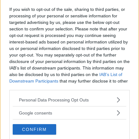
VW-koncernen kavlar ut elbilar som var laddstolpe
If you wish to opt-out of the sale, sharing to third parties, or
vore den sista. Volkswagen ID.4 GTX är senaste
processing of your personal or sensitive information for
tillskottet. Elmotor på framaxeln ger skjuts åt den
targeted advertising by us, please use the below opt-out
familjevänliga anrättningen. Läs vår provkörning för
section to confirm your selection. Please note that after your
att ta reda på styrkorna och svagheterna.
opt-out request is processed you may continue seeing
interest-based ads based on personal information utilized by
Text
us or personal information disclosed to third parties prior to
Anders Helgesson
your opt-out. You may separately opt-out of the further
disclosure of your personal information by third parties on the
IAB’s list of downstream participants. This information may
Fotograf
Volkswagen
also be disclosed by us to third parties on the
IAB’s List of
Downstream Participants
that may further disclose it to other
third parties.
Please note that this website/app uses one or more Google
Personal Data Processing Opt Outs
services and may gather and store information including but
not limited to your visit or usage behaviour. You may click to
Det här är en låst artikel.
Logga in
för
Google consents
grant or deny consent to Google and its third-party tags to
att fortsätta läsa.
use your data for below specified purposes in below Google
CONFIRM
consent section.