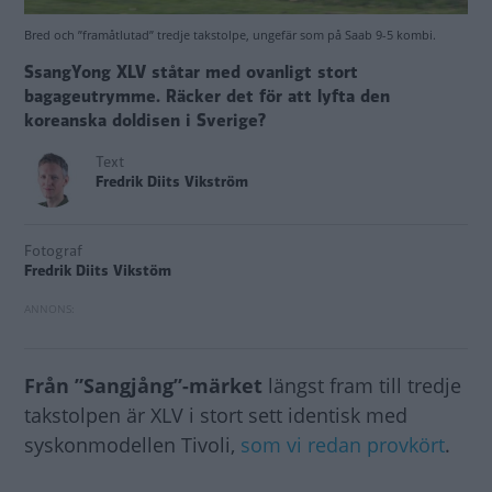
Bred och ”framåtlutad” tredje takstolpe, ungefär som på Saab 9-5 kombi.
SsangYong XLV ståtar med ovanligt stort
bagageutrymme. Räcker det för att lyfta den
koreanska doldisen i Sverige?
Text
Fredrik Diits Vikström
Fotograf
Fredrik Diits Vikstöm
Från ”Sangjång”-märket
längst fram till tredje
takstolpen är XLV i stort sett identisk med
syskonmodellen Tivoli,
som vi redan provkört
.