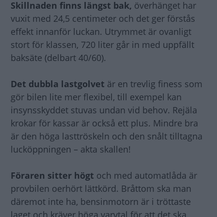
Skillnaden finns längst bak,
överhänget har
vuxit med 24,5 centimeter och det ger förstås
effekt innanför luckan. Utrymmet är ovanligt
stort för klassen, 720 liter går in med uppfällt
baksäte (delbart 40/60).
Det dubbla lastgolvet
är en trevlig finess som
gör bilen lite mer flexibel, till exempel kan
insynsskyddet stuvas undan vid behov. Rejäla
krokar för kassar är också ett plus. Mindre bra
är den höga lasttröskeln och den snålt tilltagna
lucköppningen – akta skallen!
Föraren sitter högt
och med automatlåda är
provbilen oerhört lättkörd. Bråttom ska man
däremot inte ha, bensinmotorn är i tröttaste
laget och kräver höga varvtal för att det ska