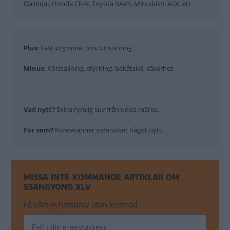
Qashqai, Honda CR-V, Toyota RAV4, Mitsubishi ASX, etc.
Plus
: Lastutrymme, pris, utrustning.
Minus
: Körställning, styrning, bakåtsikt, säkerhet.
Vad nytt?
Extra rymlig suv från udda märke.
För vem?
Koreavänner som söker något nytt.
MISSA INTE KOMMANDE ARTIKLAR OM
SSANGYONG XLV
Få vårt nyhetsbrev utan kostnad