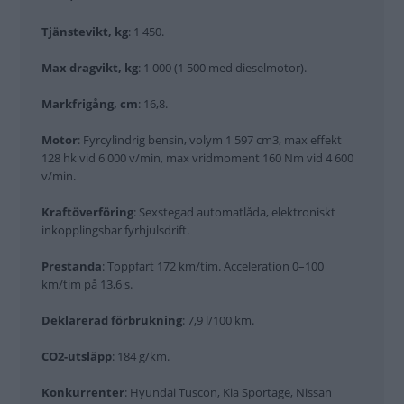
Tjänstevikt, kg
: 1 450.
Max dragvikt, kg
: 1 000 (1 500 med dieselmotor).
Markfrigång, cm
: 16,8.
Motor
: Fyrcylindrig bensin, volym 1 597 cm3, max effekt
128 hk vid 6 000 v/min, max vridmoment 160 Nm vid 4 600
v/min.
Kraftöverföring
: Sexstegad automatlåda, elektroniskt
inkopplingsbar fyrhjulsdrift.
Prestanda
: Toppfart 172 km/tim. Acceleration 0–100
km/tim på 13,6 s.
Deklarerad förbrukning
: 7,9 l/100 km.
CO2-utsläpp
: 184 g/km.
Konkurrenter
: Hyundai Tuscon, Kia Sportage, Nissan