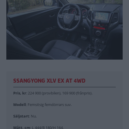
SSANGYONG XLV EX AT 4WD
Pris, kr
: 224 900 (provbilen), 169 900 (frånpris).
Modell
: Femsitsig femdörrars suv.
Säljstart
: Nu.
Mått, cm
: L 444/B 180/H 164.