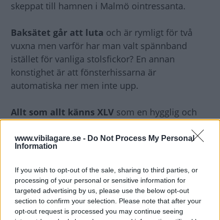
skeppat till hamnen i Malmö ointressanta.
Baksätet går att luta
och är rymligt för två
vuxna men varför har man valt spännband
istället för vanliga stolsfickor? En annan
konstighet är att fönsterhissarna är
automatiska ner men inte upp.
Allt som allt känns XLV
som en hygglig och
välutrustad bil. Den gör inte bort sig bland
koreaner och japaner men tillför inte så mycket
www.vibilagare.se -
Do Not Process My Personal
Information
förutom bra utrymmen.
If you wish to opt-out of the sale, sharing to third parties, or
Det skulle väl vara priset
i sådana fall.
processing of your personal or sensitive information for
SsangYong ligger lite lägre än Kia och Hyundai
targeted advertising by us, please use the below opt-out
section to confirm your selection. Please note that after your
utan att vara en utpräglad lågprisprodukt, titta
opt-out request is processed you may continue seeing
till exempel på provbilens prislapp.