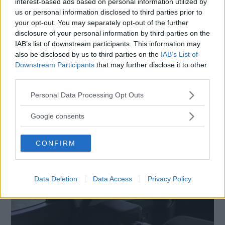
interest-based ads based on personal information utilized by
us or personal information disclosed to third parties prior to
your opt-out. You may separately opt-out of the further
Udda bilmärken
riskerar lägre
disclosure of your personal information by third parties on the
andrahandsvärde, privatleasing är därför ett
IAB’s list of downstream participants. This information may
intressant alternativ. Ett frågetecken gäller
also be disclosed by us to third parties on the
IAB’s List of
också krocksäkerheten. Bilen är ännu inte
Downstream Participants
that may further disclose it to other
third parties.
testad av Euro NCAP.
Please note that this website/app uses one or more Google
Personal Data Processing Opt Outs
services and may gather and store information including but
Diskutera
: Vad tycker du om SsangYong XLV?
not limited to your visit or usage behaviour. You may click to
Google consents
grant or deny consent to Google and its third-party tags to
use your data for below specified purposes in below Google
CONFIRM
consent section.
Data Deletion
Data Access
Privacy Policy