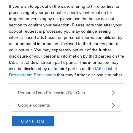
Utifrån ser nog bara kännaren att denna Mokka är eldriven.
If you wish to opt-out of the sale, sharing to third parties, or
Opels småbilssuv krymper formatet, kastar ut
processing of your personal or sensitive information for
fyrhjulsdriften men erbjuder eldrift som tidsenlingt
targeted advertising by us, please use the below opt-out
section to confirm your selection. Please note that after your
alternativ i sin nya generation. Designen är fräck men
opt-out request is processed you may continue seeing
nättare kaross betyder också trängre kupé.
interest-based ads based on personal information utilized by
Text
us or personal information disclosed to third parties prior to
Tommy Wahlström
your opt-out. You may separately opt-out of the further
disclosure of your personal information by third parties on the
IAB’s list of downstream participants. This information may
Fotograf
also be disclosed by us to third parties on the
IAB’s List of
Niklas Carle
Downstream Participants
that may further disclose it to other
third parties.
Please note that this website/app uses one or more Google
Personal Data Processing Opt Outs
services and may gather and store information including but
not limited to your visit or usage behaviour. You may click to
Google consents
Det här är en låst artikel.
Logga in
för
grant or deny consent to Google and its third-party tags to
use your data for below specified purposes in below Google
att fortsätta läsa.
CONFIRM
consent section.