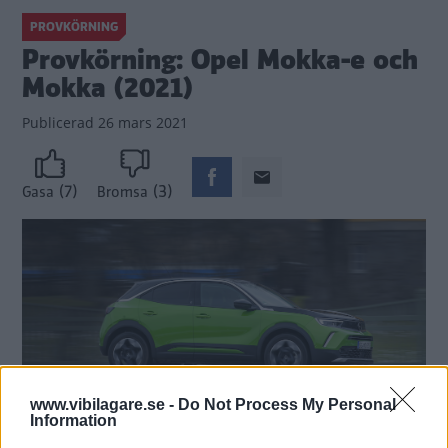
PROVKÖRNING
Provkörning: Opel Mokka-e och
Mokka (2021)
Publicerad
26 mars 2021
(7)
(3)
Gasa
Bromsa
www.vibilagare.se -
Do Not Process My Personal
Information