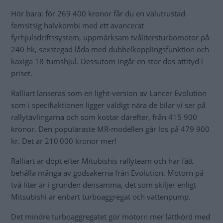
Hör bara: för 269 400 kronor får du en välutrustad
femsitsig halvkombi med ett avancerat
fyrhjulsdriftssystem, uppmärksam tvålitersturbomotor på
240 hk, sexstegad låda med dubbelkopplingsfunktion och
kaxiga 18-tumshjul. Dessutom ingår en stor dos attityd i
priset.
Ralliart lanseras som en light-version av Lancer Evolution
som i specifiaktionen ligger väldigt nära de bilar vi ser på
rallytävlingarna och som kostar därefter, från 415 900
kronor. Den populäraste MR-modellen går lös på 479 900
kr. Det är 210 000 kronor mer!
Ralliart är döpt efter Mitubishis rallyteam och har fått
behålla många av godsakerna från Evolution. Motorn på
två liter är i grunden densamma, det som skiljer enligt
Mitsubishi är enbart turboaggregat och vattenpump.
Det mindre turboaggregatet gör motorn mer lättkörd med