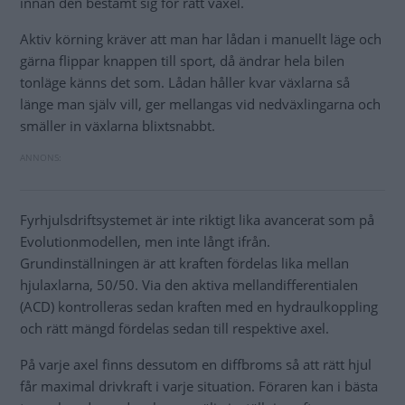
innan den bestämt sig för rätt växel.
Aktiv körning kräver att man har lådan i manuellt läge och
gärna flippar knappen till sport, då ändrar hela bilen
tonläge känns det som. Lådan håller kvar växlarna så
länge man själv vill, ger mellangas vid nedväxlingarna och
smäller in växlarna blixtsnabbt.
Fyrhjulsdriftsystemet är inte riktigt lika avancerat som på
Evolutionmodellen, men inte långt ifrån.
Grundinställningen är att kraften fördelas lika mellan
hjulaxlarna, 50/50. Via den aktiva mellandifferentialen
(ACD) kontrolleras sedan kraften med en hydraulkoppling
och rätt mängd fördelas sedan till respektive axel.
På varje axel finns dessutom en diffbroms så att rätt hjul
får maximal drivkraft i varje situation. Föraren kan i bästa