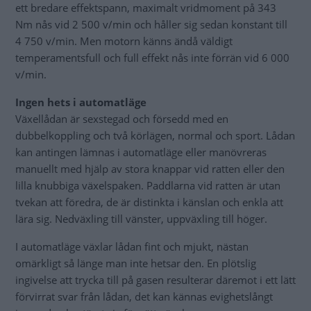
ett bredare effektspann, maximalt vridmoment på 343
Nm nås vid 2 500 v/min och håller sig sedan konstant till
4 750 v/min. Men motorn känns ändå väldigt
temperamentsfull och full effekt nås inte förrän vid 6 000
v/min.
Ingen hets i automatläge
Växellådan är sexstegad och försedd med en
dubbelkoppling och två körlägen, normal och sport. Lådan
kan antingen lämnas i automatläge eller manövreras
manuellt med hjälp av stora knappar vid ratten eller den
lilla knubbiga växelspaken. Paddlarna vid ratten är utan
tvekan att föredra, de är distinkta i känslan och enkla att
lära sig. Nedväxling till vänster, uppväxling till höger.
I automatläge växlar lådan fint och mjukt, nästan
omärkligt så länge man inte hetsar den. En plötslig
ingivelse att trycka till på gasen resulterar däremot i ett lätt
förvirrat svar från lådan, det kan kännas evighetslångt