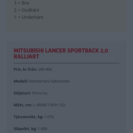
3 = Bra
2 = Godkänt
1 = Underkänt
MITSUBISHI LANCER SPORTBACK 2,0
RALLIART
Pris, kr från:
269 400.
Modell:
Femdörrars halvkombi.
Säljstart:
Finns nu.
Mått, cm:
L 459/B 176/H 152.
Tjänstevikt, kg:
1 670.
Släpvikt, kg:
1 400.