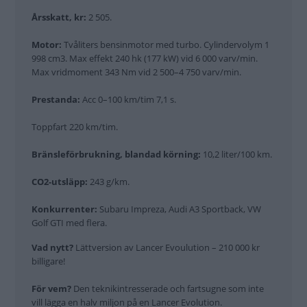
Årsskatt, kr:
2 505.
Motor:
Tvåliters bensinmotor med turbo. Cylindervolym 1
998 cm3. Max effekt 240 hk (177 kW) vid 6 000 varv/min.
Max vridmoment 343 Nm vid 2 500–4 750 varv/min.
Prestanda:
Acc 0–100 km/tim 7,1 s.
Toppfart 220 km/tim.
Bränsleförbrukning, blandad körning:
10,2 liter/100 km.
CO2-utsläpp:
243 g/km.
Konkurrenter:
Subaru Impreza, Audi A3 Sportback, VW
Golf GTI med flera.
Vad nytt?
Lättversion av Lancer Evoulution – 210 000 kr
billigare!
För vem?
Den teknikintresserade och fartsugne som inte
vill lägga en halv miljon på en Lancer Evolution.