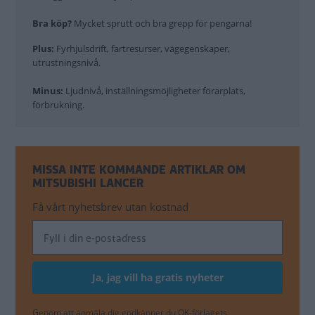
Bra köp?
Mycket sprutt och bra grepp för pengarna!
Plus:
Fyrhjulsdrift, fartresurser, vägegenskaper,
utrustningsnivå.
Minus:
Ljudnivå, inställningsmöjligheter förarplats,
förbrukning.
MISSA INTE KOMMANDE ARTIKLAR OM
MITSUBISHI LANCER
Få vårt nyhetsbrev utan kostnad
Genom att anmäla dig godkänner du OK-förlagets