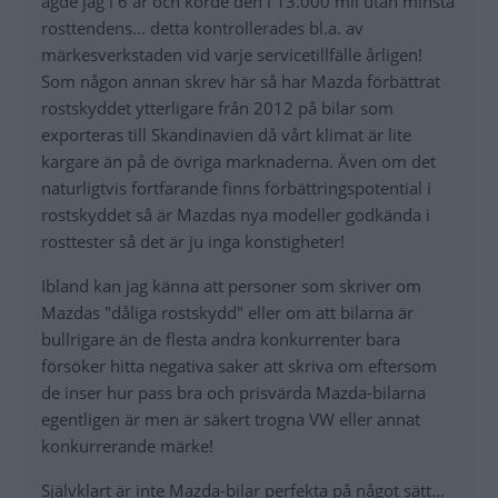
ägde jag i 6 år och körde den i 13.000 mil utan minsta
rosttendens... detta kontrollerades bl.a. av
märkesverkstaden vid varje servicetillfälle årligen!
Som någon annan skrev här så har Mazda förbättrat
rostskyddet ytterligare från 2012 på bilar som
exporteras till Skandinavien då vårt klimat är lite
kargare än på de övriga marknaderna. Även om det
naturligtvis fortfarande finns förbättringspotential i
rostskyddet så är Mazdas nya modeller godkända i
rosttester så det är ju inga konstigheter!
Ibland kan jag känna att personer som skriver om
Mazdas "dåliga rostskydd" eller om att bilarna är
bullrigare än de flesta andra konkurrenter bara
försöker hitta negativa saker att skriva om eftersom
de inser hur pass bra och prisvärda Mazda-bilarna
egentligen är men är säkert trogna VW eller annat
konkurrerande märke!
Självklart är inte Mazda-bilar perfekta på något sätt...