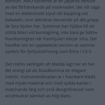
komfort. AWD-systemet är en japansk version
av det förhärskande på marknaden, det vill säga
med en elektroniskt styrd våt koppling vid
bakaxeln, som aktiveras beroende på det grepp
de fyra hjulen har. Systemet kan hjälpa till att
stötta bilen vid kurvtagning, inte bara ge bättre
framkomlighet när framhjulen börjar slira. Det
handlar om en uppdaterat version av samma
system för fyrhjulsdrivning som finns i CX-5.
Det märks verkligen att Mazda lagt ner en hel
del energi på att åstadkomma en elegant
interör. Instrumentbrädan är i framkant klädd
med mjukt material och med sydda kanter i
matchande färg och små designfinesser som
accentuerar känslan av hög klass.