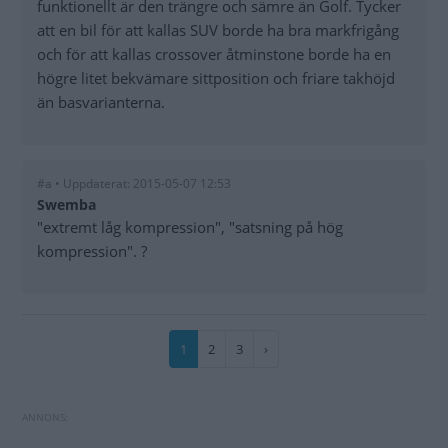
funktionellt är den trängre och sämre än Golf. Tycker
att en bil för att kallas SUV borde ha bra markfrigång
och för att kallas crossover åtminstone borde ha en
högre litet bekvämare sittposition och friare takhöjd
än basvarianterna.
#a • Uppdaterat: 2015-05-07 12:53
Swemba
"extremt låg kompression", "satsning på hög
kompression". ?
Paginering
Nuvarande
1
Sida
2
Sida
3
Nästa
›
sida
sida