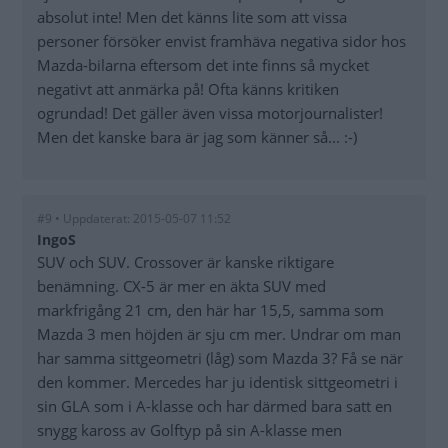
absolut inte! Men det känns lite som att vissa
personer försöker envist framhäva negativa sidor hos
Mazda-bilarna eftersom det inte finns så mycket
negativt att anmärka på! Ofta känns kritiken
ogrundad! Det gäller även vissa motorjournalister!
Men det kanske bara är jag som känner så... :-)
#9 • Uppdaterat: 2015-05-07 11:52
IngoS
SUV och SUV. Crossover är kanske riktigare
benämning. CX-5 är mer en äkta SUV med
markfrigång 21 cm, den här har 15,5, samma som
Mazda 3 men höjden är sju cm mer. Undrar om man
har samma sittgeometri (låg) som Mazda 3? Få se när
den kommer. Mercedes har ju identisk sittgeometri i
sin GLA som i A-klasse och har därmed bara satt en
snygg kaross av Golftyp på sin A-klasse men