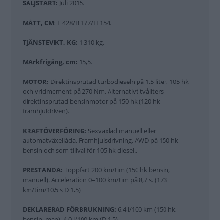
SÄLJSTART:
Juli 2015.
MÅTT, CM:
L 428/B 177/H 154.
TJÄNSTEVIKT, KG:
1 310 kg.
MArkfrigång, cm:
15,5.
MOTOR:
Direktinsprutad turbodieseln på 1,5 liter, 105 hk
och vridmoment på 270 Nm. Alternativt tvåliters
direktinsprutad bensinmotor på 150 hk (120 hk
framhjuldriven).
KRAFTÖVERFÖRING:
Sexväxlad manuell eller
automatväxellåda. Framhjulsdrivning. AWD på 150 hk
bensin och som tillval för 105 hk diesel..
PRESTANDA:
Toppfart 200 km/tim (150 hk bensin,
manuell). Acceleration 0–100 km/tim på 8,7 s. (173
km/tim/10,5 s D 1,5)
DEKLARERAD FÖRBRUKNING:
6,4 l/100 km (150 hk,
bensin, man). 4,0 l/100 km (D 1,5).