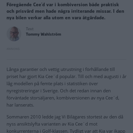
Föregående Cee´d var i kombiversion både praktisk
och prisvärd men hade några irriterande missar. I den
nya bilen verkar alla utom en vara åtgärdade.
Text
Tommy Wahlström
Långa garantier och vettig utrustning i förhållande till
priset har gjort Kia Cee´d populär. Till och med augusti i år
låg modellen på femte plats i statistiken över
nyregistreringar i Sverige. Och det redan innan den
förväntade storsäljaren, kombiversionen av nya Cee´d,
har lanserats.
Sommaren 2010 ledde jag Vi Bilägares stortest av den då
nyss ansiktslyfta varianten av Kia Cee´d mot
konkurrenterna i Golf-klassen. Tydligt var att Kia var ikapp