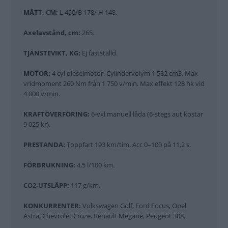
MÅTT, CM:
L 450/B 178/ H 148.
Axelavstånd, cm:
265.
TJÄNSTEVIKT, KG:
Ej fastställd.
MOTOR:
4 cyl dieselmotor. Cylindervolym 1 582 cm3. Max
vridmoment 260 Nm från 1 750 v/min. Max effekt 128 hk vid
4 000 v/min.
KRAFTÖVERFÖRING:
6-vxl manuell låda (6-stegs aut kostar
9 025 kr).
PRESTANDA:
Toppfart 193 km/tim. Acc 0–100 på 11,2 s.
FÖRBRUKNING:
4,5 l/100 km.
CO2-UTSLÄPP:
117 g/km.
KONKURRENTER:
Volkswagen Golf, Ford Focus, Opel
Astra, Chevrolet Cruze, Renault Megane, Peugeot 308.