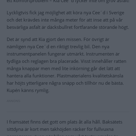
ett komfortproblem – Kia Cee´d tycker inte om grov asfalt!
Lyckligtvis fick jag möjlighet att köra nya Cee´d i Sverige
och det krävdes inte många meter för att inse att på vår
besvärliga asfalt är däcksbullret fortfarande störande högt.
Det är synd att Kia gjort den missen. För övrigt är
nämligen nya Cee´d en riktigt trevlig bil. Den nya
instrumentpanelen fungerar utmärkt. Instrumenten är
tydliga och reglagen bra placerade. Visst innehåller ratten
många knappar men med lite inkörning går det lätt att
hantera alla funktioner. Plastmaterialens kvalitetskänsla
har höjts ytterligare några snäpp och tillhör nu de bästa.
Kupén känns rymlig.
I framsätet finns det gott om plats åt alla håll. Baksätets
sittdyna är kort men takhöjden räcker för fullvuxna