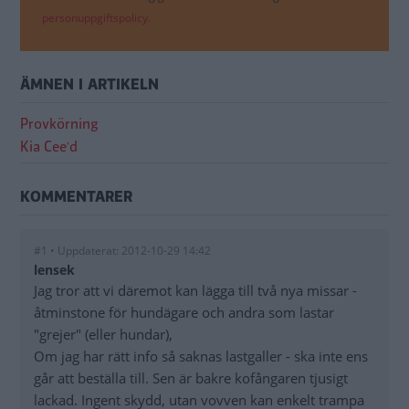
personuppgiftspolicy.
ÄMNEN I ARTIKELN
Provkörning
Kia Cee'd
KOMMENTARER
#1 • Uppdaterat: 2012-10-29 14:42
lensek
Jag tror att vi däremot kan lägga till två nya missar -
åtminstone för hundägare och andra som lastar
"grejer" (eller hundar),
Om jag har rätt info så saknas lastgaller - ska inte ens
går att beställa till. Sen är bakre kofångaren tjusigt
lackad. Ingent skydd, utan vovven kan enkelt trampa