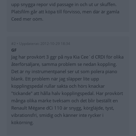
upp snygga repor vid passage in och ut ur skuffen.
Platsfilm går att köpa till förvisso, men där är gamla
Ceed mer oöm.
#2 • Uppdaterat: 2012-10-29 18:34
GF
Jag har provkört 3 ggr på nya Kia Cee´d CRDI för olika
återförsäljare, samma problem se nedan koppling.
Det är ny instrumentpanel ser ut som polera piano
blank. Ett problem när jag släpper lite upp
kopplingspedal rullar sakta och hörs knackar
"tickande" att hålla halv kopplingspedal. Har provkört
många olika märke tveksam och det blir beställt en
Renault Mégane dCi 110 är snygg, körgläjde, tyst,
vibrationsfri, smidig och känner inte rycker i
kökörning.