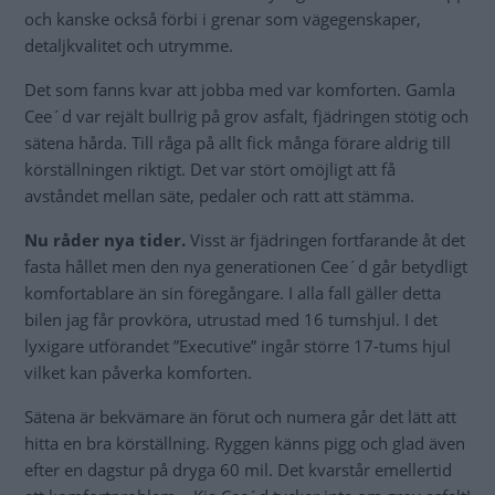
och kanske också förbi i grenar som vägegenskaper,
detaljkvalitet och utrymme.
Det som fanns kvar att jobba med var komforten. Gamla
Cee´d var rejält bullrig på grov asfalt, fjädringen stötig och
sätena hårda. Till råga på allt fick många förare aldrig till
körställningen riktigt. Det var stört omöjligt att få
avståndet mellan säte, pedaler och ratt att stämma.
Nu råder nya tider.
Visst är fjädringen fortfarande åt det
fasta hållet men den nya generationen Cee´d går betydligt
komfortablare än sin föregångare. I alla fall gäller detta
bilen jag får provköra, utrustad med 16 tumshjul. I det
lyxigare utförandet ”Executive” ingår större 17-tums hjul
vilket kan påverka komforten.
Sätena är bekvämare än förut och numera går det lätt att
hitta en bra körställning. Ryggen känns pigg och glad även
efter en dagstur på dryga 60 mil. Det kvarstår emellertid