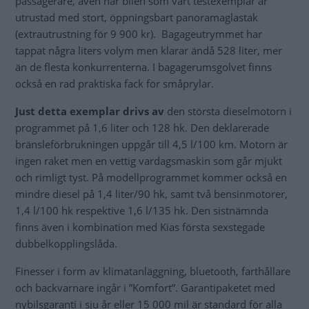
passagerare, även när bilen som vårt testexemplar är
utrustad med stort, öppningsbart panoramaglastak
(extrautrustning för 9 900 kr). Bagageutrymmet har
tappat några liters volym men klarar ändå 528 liter, mer
än de flesta konkurrenterna. I bagagerumsgolvet finns
också en rad praktiska fack för småprylar.
Just detta exemplar drivs av
den största dieselmotorn i
programmet på 1,6 liter och 128 hk. Den deklarerade
bränsleförbrukningen uppgår till 4,5 l/100 km. Motorn är
ingen raket men en vettig vardagsmaskin som går mjukt
och rimligt tyst. På modellprogrammet kommer också en
mindre diesel på 1,4 liter/90 hk, samt två bensinmotorer,
1,4 l/100 hk respektive 1,6 l/135 hk. Den sistnämnda
finns även i kombination med Kias första sexstegade
dubbelkopplingslåda.
Finesser i form av klimatanläggning, bluetooth, farthållare
och backvarnare ingår i ”Komfort”. Garantipaketet med
nybilsgaranti i sju år eller 15 000 mil är standard för alla