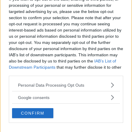
processing of your personal or sensitive information for
targeted advertising by us, please use the below opt-out
section to confirm your selection. Please note that after your
opt-out request is processed you may continue seeing
interest-based ads based on personal information utilized by
us or personal information disclosed to third parties prior to
your opt-out. You may separately opt-out of the further
disclosure of your personal information by third parties on the
IAB’s list of downstream participants. This information may
also be disclosed by us to third parties on the
IAB’s List of
Downstream Participants
that may further disclose it to other
third parties.
Please note that this website/app uses one or more Google
Personal Data Processing Opt Outs
services and may gather and store information including but
not limited to your visit or usage behaviour. You may click to
Google consents
grant or deny consent to Google and its third-party tags to
use your data for below specified purposes in below Google
CONFIRM
consent section.