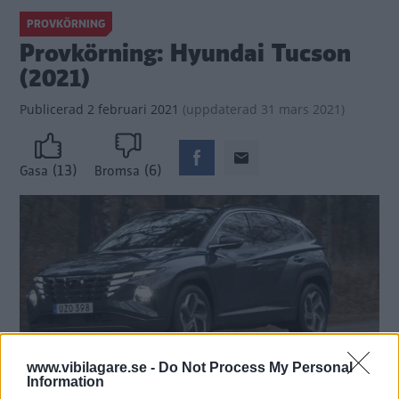
PROVKÖRNING
Provkörning: Hyundai Tucson
(2021)
Publicerad
2 februari 2021
(
uppdaterad
31 mars 2021)
(13)
(6)
Gasa
Bromsa
www.vibilagare.se -
Do Not Process My Personal
Information