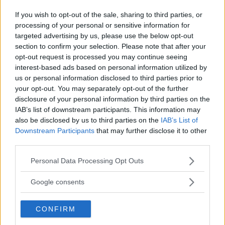
”Flytta på dig.” De spektakulära DRL-ljusets ”änglavingar” ger Tucson en visuell
bredd som få mellanklassuvar kan matcha.
If you wish to opt-out of the sale, sharing to third parties, or
processing of your personal or sensitive information for
Hyundai Tucson har länge levt ett liv i skuggan av VW
targeted advertising by us, please use the below opt-out
Tiguan, Toyota RAV4 och inte minst koncernsyskonet
section to confirm your selection. Please note that after your
Kia Sportage. Nya Tucson visar att så kommer det
opt-out request is processed you may continue seeing
inte nödvändigtvis att bli för den fjärde generationen.
interest-based ads based on personal information utilized by
us or personal information disclosed to third parties prior to
Text
your opt-out. You may separately opt-out of the further
Anders Helgesson
disclosure of your personal information by third parties on the
IAB’s list of downstream participants. This information may
also be disclosed by us to third parties on the
IAB’s List of
Fotograf
Downstream Participants
that may further disclose it to other
Anders Helgesson
third parties.
Please note that this website/app uses one or more Google
Personal Data Processing Opt Outs
services and may gather and store information including but
not limited to your visit or usage behaviour. You may click to
Google consents
grant or deny consent to Google and its third-party tags to
Det här är en låst artikel.
Logga in
för
use your data for below specified purposes in below Google
att fortsätta läsa.
CONFIRM
consent section.