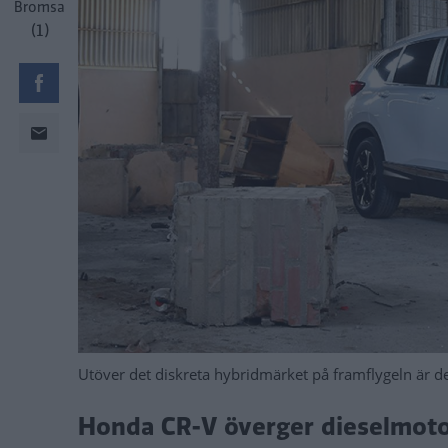
Bromsa
(1)
Utöver det diskreta hybridmärket på framflygeln är d
Honda CR-V överger dieselmotor