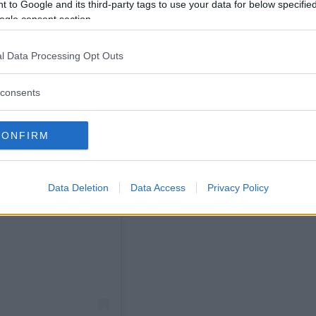
 to Google and its third-party tags to use your data for below specifi
ogle consent section.
l Data Processing Opt Outs
consents
CONFIRM
Data Deletion
Data Access
Privacy Policy
ram