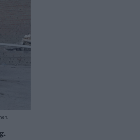
nen.
g.