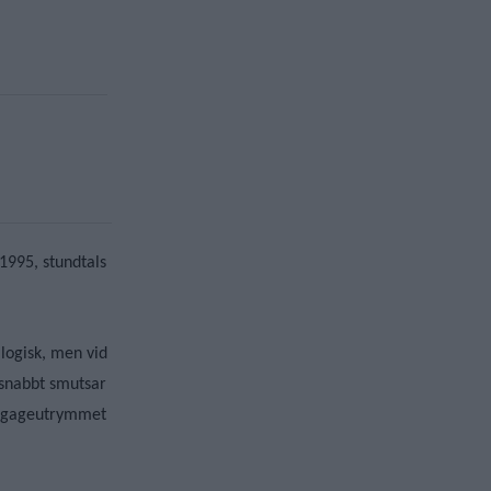
1995, stundtals
logisk, men vid
 snabbt smutsar
 bagageutrymmet