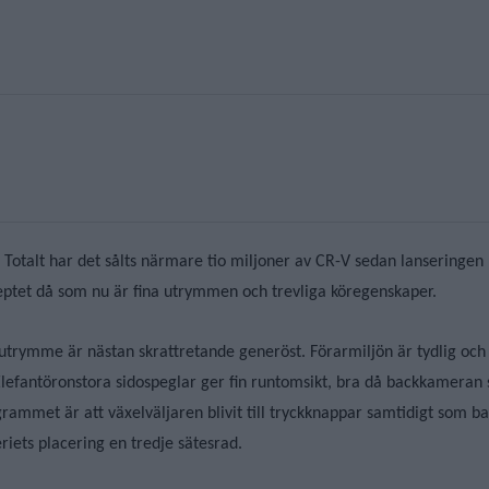
. Totalt har det sålts närmare tio miljoner av CR-V sedan lanseringen 
eptet då som nu är fina utrymmen och trevliga köregenskaper.
utrymme är nästan skrattretande generöst. Förarmiljön är tydlig och 
. Elefantöronstora sidospeglar ger fin runtomsikt, bra då backkameran
grammet är att växelväljaren blivit till tryckknappar samtidigt som
eriets placering en tredje sätesrad.