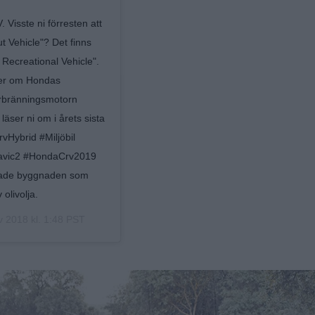
Visste ni förresten att
 Vehicle"? Det finns
Recreational Vehicle".
Mer om Hondas
förbränningsmotorn
läser ni om i årets sista
Hybrid #Miljöbil
avic2 #HondaCrv2019
erade byggnaden som
 olivolja.
 2018 kl. 1:48 PST