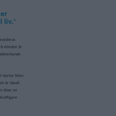
mer
liv."
ssisterar.
ark elmotor är
irektverkande
 startar bilen
om är idealt
im låser en
 kraftigare