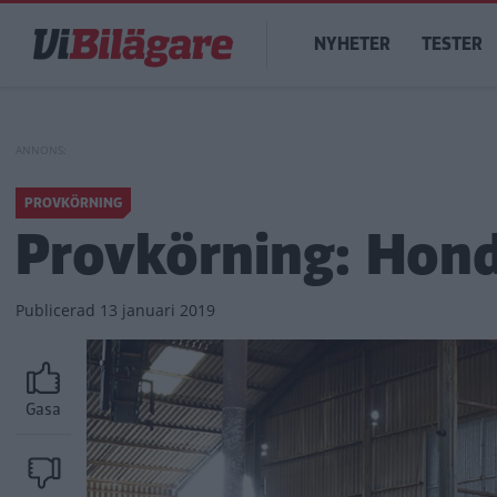
Hoppa
Main
till
NYHETER
TESTER
navigation
huvudinnehåll
PROVKÖRNING
Provkörning: Hond
Publicerad
13 januari 2019
Gasa