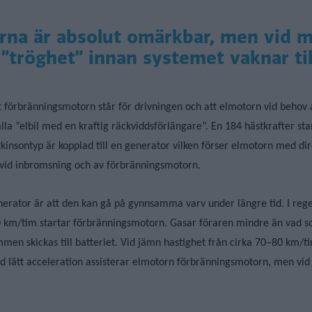
rna är absolut omärkbar, men vid 
tröghet” innan systemet vaknar till 
t förbränningsmotorn står för drivningen och att elmotorn vid behov a
lla ”elbil med en kraftig räckviddsförlängare”. En 184 hästkrafter st
tkinsontyp är kopplad till en generator vilken förser elmotorn med d
 vid inbromsning och av förbränningsmotorn.
ator är att den kan gå på gynnsamma varv under längre tid. I regel
 30 km/tim startar förbränningsmotorn. Gasar föraren mindre än vad s
men skickas till batteriet. Vid jämn hastighet från cirka 70–80 km/t
Vid lätt acceleration assisterar elmotorn förbränningsmotorn, men vid