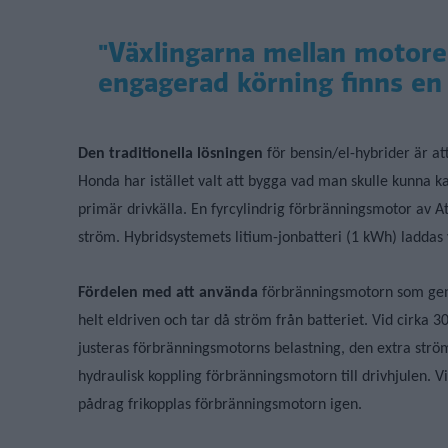
"Växlingarna mellan motore
engagerad körning finns en ”
Den traditionella lösningen
för bensin/el-hybrider är at
Honda har istället valt att bygga vad man skulle kunna ka
primär drivkälla. En fyrcylindrig förbränningsmotor av A
ström. Hybridsystemets litium-jonbatteri (1 kWh) laddas
Fördelen med att använda
förbränningsmotorn som gener
helt eldriven och tar då ström från batteriet. Vid cirka
justeras förbränningsmotorns belastning, den extra ström
hydraulisk koppling förbränningsmotorn till drivhjulen. 
pådrag frikopplas förbränningsmotorn igen.