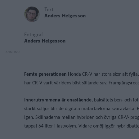
Text
Anders Helgesson
Fotograf
Anders Helgesson
Femte generationen
Honda CR-V har stora skor att fylla
har CR-V varit världens bäst säljande suv. Framgångsrec
Innerutrymmena är enastående,
baksätets ben- och fot
starkt solljus blir de digitala mätartavlorna svåravlästa
igen. Skillnaderna mellan hybriden och övriga CR-V- pro
tappat 64 liter i lastvolym. Vidare omöjliggör hybridbatt