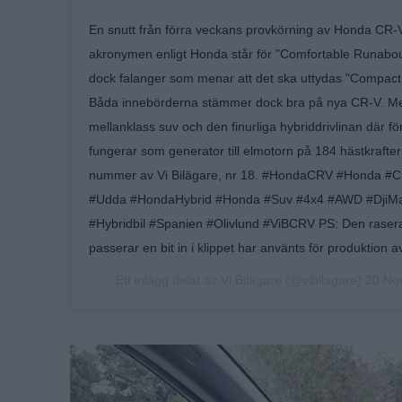
En snutt från förra veckans provkörning av Honda CR-V. 
akronymen enligt Honda står för "Comfortable Runabout
dock falanger som menar att det ska uttydas "Compact 
Båda innebörderna stämmer dock bra på nya CR-V. 
mellanklass suv och den finurliga hybriddrivlinan där 
fungerar som generator till elmotorn på 184 hästkrafter 
nummer av Vi Bilägare, nr 18. #HondaCRV #Honda #Crv
#Udda #HondaHybrid #Honda #Suv #4x4 #AWD #DjiM
#Hybridbil #Spanien #Olivlund #ViBCRV PS: Den ras
passerar en bit in i klippet har använts för produktion av
Ett inlägg delat av
Vi Bilägare
(@vibilagare)
20 Nov