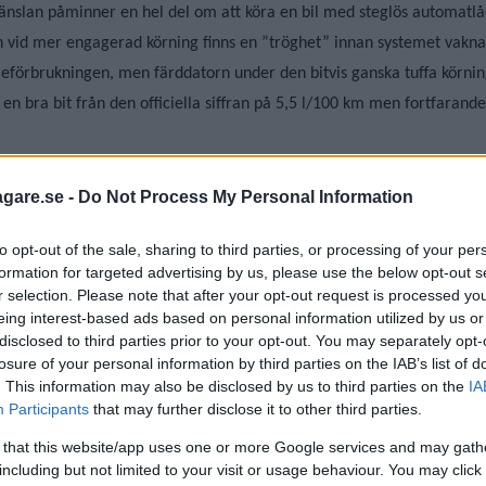
änslan påminner en hel del om att köra en bil med steglös automatlå
id mer engagerad körning finns en ”tröghet” innan systemet vaknar t
sleförbrukningen, men färddatorn under den bitvis ganska tuffa körni
en bra bit från den officiella siffran på 5,5 l/100 km men fortfarande
selversion? Tveksamt. Dragvikten är begränsad, 750 kilo är rent uselt. 
agare.se -
Do Not Process My Personal Information
ng. Men; med rätt körmönster kommer jag säkert bli motbevisad. Jämför
to opt-out of the sale, sharing to third parties, or processing of your per
ften. Ett surt piller att svälja, men den som gör det – vilket Honda S
formation for targeted advertising by us, please use the below opt-out s
 en bekväm och tekniskt intressant bil.
r selection. Please note that after your opt-out request is processed y
eing interest-based ads based on personal information utilized by us or
disclosed to third parties prior to your opt-out. You may separately opt-
losure of your personal information by third parties on the IAB’s list of
. This information may also be disclosed by us to third parties on the
IA
Participants
that may further disclose it to other third parties.
 that this website/app uses one or more Google services and may gath
including but not limited to your visit or usage behaviour. You may click 