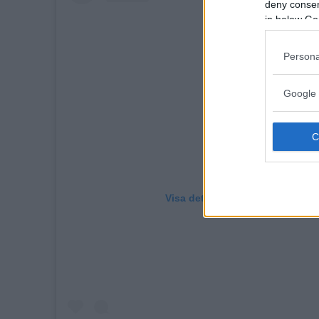
deny consent
in below Go
Persona
Google 
Visa det här inlägget på Instag