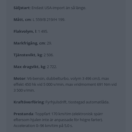
Säljstart
: Endast USA-import än så länge.
Mått, cm
: L 559/B 219/H 199.
Flakvolym, l
: 1 495.
Markfrigång, cm
: 29.
Tjänstevikt, kg
: 2 506.
Max dragvikt, kg
: 2 722.
Motor
: V6-bensin, dubbelturbo, volym 3 496 cm3, max
effekt 450 hk vid 5 000 v/min, max vridmoment 691 Nm vid
3 500 v/min.
Kraftöverföring
: Fyrhjulsdrift, tiostegad automatlåda.
Prestanda
: Toppfart 170 km/tim (elektronisk spärr
eftersom hjulen inte är anpassade för högre farter).
Acceleration 0–96 km/tim på 5,0 s.