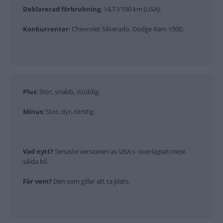
Deklarerad förbrukning
: 14,7 l/100 km (USA).
Konkurrenter
: Chevrolet Silverado, Dodge Ram 1500.
Plus
: Stor, snabb, stöddig.
Minus
: Stor, dyr, törstig.
Vad nytt?
Senaste versionen av USA:s överlägset mest
sålda bil.
För vem?
Den som gillar att ta plats.