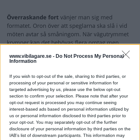
Överraskande fort
vänjer man sig med
formatet. Oron över att speglarna ska slå i vid
möten avtar så småningom. När vägutrymmet
krymper kan det behövas flera omtag men
självförtroendet växer och snart känns det
www.vibilagare.se -
Do Not Process My Personal
naturligt att ratta en sådan här
Information
klumpeduns. Bilen är åtminstone tillräckligt
smidig för att lotsas igenom en drive-through
If you wish to opt-out of the sale, sharing to third parties, or
processing of your personal or sensitive information for
vid en hamburgerrestaurang. Armstödet mellan
targeted advertising by us, please use the below opt-out
stolarna fungerar utmärkt som matbord,
section to confirm your selection. Please note that after your
mugghållarna skulle klara betydligt större
opt-out request is processed you may continue seeing
storlek på läsken.
interest-based ads based on personal information utilized by
us or personal information disclosed to third parties prior to
your opt-out. You may separately opt-out of the further
Senaste generationen
av F-150 kom 2015 och
disclosure of your personal information by third parties on the
den stora nyheten var att bilen tappat över 300
IAB’s list of downstream participants. This information may