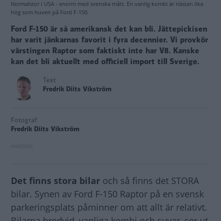
Normalstor i USA - enorm med svenska mått. En vanlig kombi är nästan lika
hög som huven på Ford F-150.
Ford F-150 är så amerikansk det kan bli. Jättepickisen
har varit jänkarnas favorit i fyra decennier. Vi provkör
värstingen Raptor som faktiskt inte har V8. Kanske
kan det bli aktuellt med officiell import till Sverige.
Text
Fredrik Diits Vikström
Fotograf
Fredrik Diits Vikström
Det finns stora bilar
och så finns det STORA
bilar. Synen av Ford F-150 Raptor på en svensk
parkeringsplats påminner om att allt är relativt.
Bilarna bredvid, vanliga kombi och suvar, ser ut