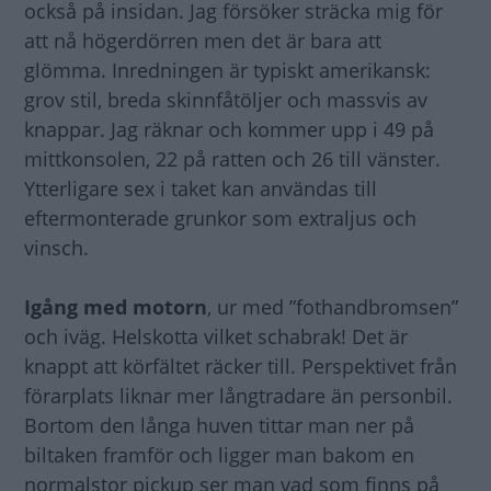
också på insidan. Jag försöker sträcka mig för
att nå högerdörren men det är bara att
glömma. Inredningen är typiskt amerikansk:
grov stil, breda skinnfåtöljer och massvis av
knappar. Jag räknar och kommer upp i 49 på
mittkonsolen, 22 på ratten och 26 till vänster.
Ytterligare sex i taket kan användas till
eftermonterade grunkor som extraljus och
vinsch.
Igång med motorn
, ur med ”fothandbromsen”
och iväg. Helskotta vilket schabrak! Det är
knappt att körfältet räcker till. Perspektivet från
förarplats liknar mer långtradare än personbil.
Bortom den långa huven tittar man ner på
biltaken framför och ligger man bakom en
normalstor pickup ser man vad som finns på