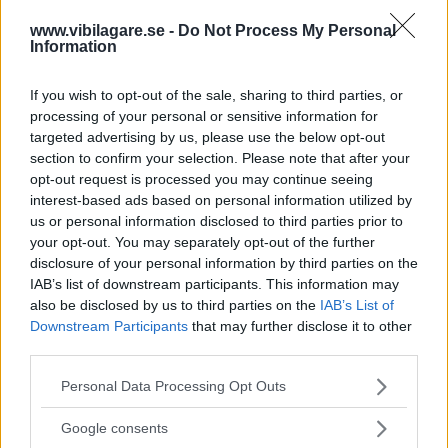
Eldrivna F-150 Lightning är på statsbesök i Sverige men säljs endast i
Nordamerika. Foto: Simon Hamelius
www.vibilagare.se -
Do Not Process My Personal
Information
Världens mest sålda bil efter Toyota Corolla har
elektrifierats och säljer som smör i hemlandet. Europa
If you wish to opt-out of the sale, sharing to third parties, or
får snällt vänta – men när F-150 Lightning är på
processing of your personal or sensitive information for
skrytresa genom Sverige passar vi på att provköra.
targeted advertising by us, please use the below opt-out
section to confirm your selection. Please note that after your
Så känns bilen på svenska vägar
opt-out request is processed you may continue seeing
Fördelar och nackdelar
interest-based ads based on personal information utilized by
us or personal information disclosed to third parties prior to
Oklara beskedet från tillvekraren
your opt-out. You may separately opt-out of the further
disclosure of your personal information by third parties on the
Text
IAB’s list of downstream participants. This information may
Klas Skarin
also be disclosed by us to third parties on the
IAB’s List of
Downstream Participants
that may further disclose it to other
third parties.
Fotograf
Fredrik Diits Vikström & Simon Hamelius
Please note that this website/app uses one or more Google
Personal Data Processing Opt Outs
services and may gather and store information including but
not limited to your visit or usage behaviour. You may click to
Google consents
grant or deny consent to Google and its third-party tags to