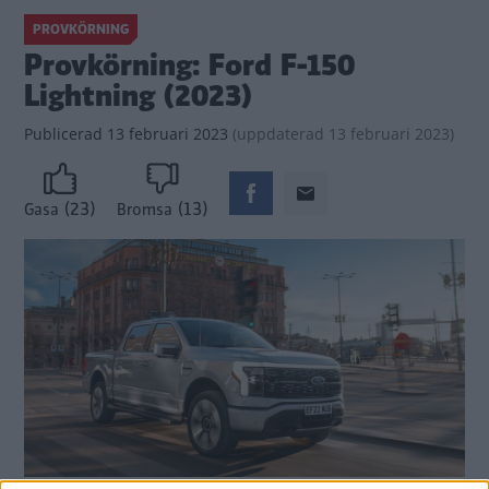
PROVKÖRNING
Provkörning: Ford F-150
Lightning (2023)
Publicerad
13 februari 2023
(
uppdaterad
13 februari 2023)
(23)
(13)
Gasa
Bromsa