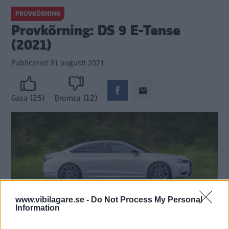
PROVKÖRNING
Provkörning: DS 9 E-Tense
(2021)
Publicerad
31 augusti 2021
(25)
(12)
Gasa
Bromsa
www.vibilagare.se -
Do Not Process My Personal
Information