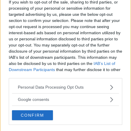
If you wish to opt-out of the sale, sharing to third parties, or
Det franska prestigemärket DS prioriterar design och
processing of your personal or sensitive information for
lyxkänsla i sin nya limousine DS9. Ingenjörerna tog
targeted advertising by us, please use the below opt-out
plats i baksätet och lät formgivare och
section to confirm your selection. Please note that after your
marknadsförare slåss om ratten. Det gick sådär.
opt-out request is processed you may continue seeing
interest-based ads based on personal information utilized by
Text
us or personal information disclosed to third parties prior to
Tommy Wahlström
your opt-out. You may separately opt-out of the further
disclosure of your personal information by third parties on the
IAB’s list of downstream participants. This information may
Fotograf
Niklas Carle
also be disclosed by us to third parties on the
IAB’s List of
Downstream Participants
that may further disclose it to other
third parties.
Please note that this website/app uses one or more Google
Personal Data Processing Opt Outs
services and may gather and store information including but
not limited to your visit or usage behaviour. You may click to
Det här är en låst artikel.
Logga in
för
Google consents
grant or deny consent to Google and its third-party tags to
att fortsätta läsa.
use your data for below specified purposes in below Google
CONFIRM
consent section.