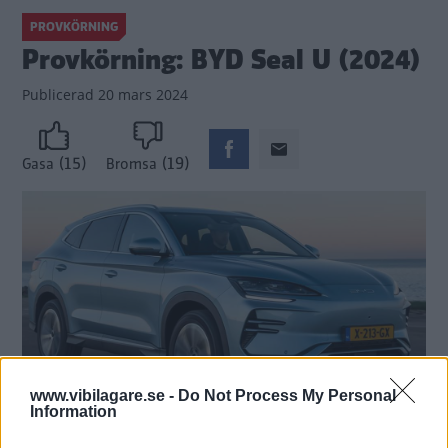
PROVKÖRNING
Provkörning: BYD Seal U (2024)
Publicerad
20 mars 2024
(15)
(19)
Gasa
Bromsa
www.vibilagare.se -
Do Not Process My Personal
Information
Seal U är en eldriven suv i samma storleksklass som Volvo XC60.