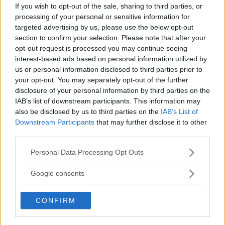
If you wish to opt-out of the sale, sharing to third parties, or
BYD Seal U är en elektisk suv från kinesiska BYD som
processing of your personal or sensitive information for
utmanar med utrymmen, utrustning och ett så kallat
targeted advertising by us, please use the below opt-out
bladbatteri. Dess framgång hänger på priset.
section to confirm your selection. Please note that after your
opt-out request is processed you may continue seeing
Text
interest-based ads based on personal information utilized by
Tommy Wahlström
us or personal information disclosed to third parties prior to
your opt-out. You may separately opt-out of the further
disclosure of your personal information by third parties on the
Fotograf
IAB’s list of downstream participants. This information may
BYD
also be disclosed by us to third parties on the
IAB’s List of
Downstream Participants
that may further disclose it to other
third parties.
Please note that this website/app uses one or more Google
Personal Data Processing Opt Outs
services and may gather and store information including but
Det här är en låst artikel.
Logga in
för
not limited to your visit or usage behaviour. You may click to
Google consents
att fortsätta läsa.
grant or deny consent to Google and its third-party tags to
use your data for below specified purposes in below Google
CONFIRM
consent section.
DIGITAL PRENUMERATION