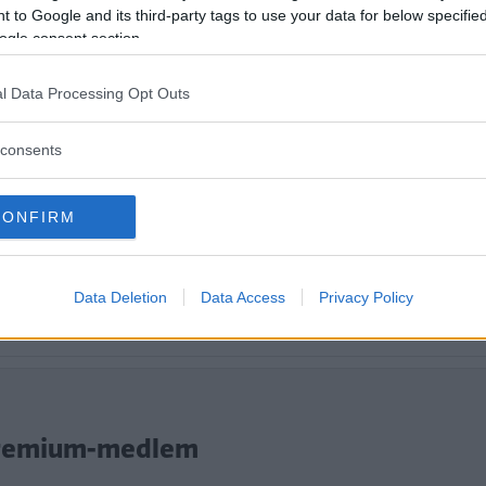
yvärr trillar den dit i en modern fälla.
 to Google and its third-party tags to use your data for below specifi
ogle consent section.
l Data Processing Opt Outs
consents
CONFIRM
Data Deletion
Data Access
Privacy Policy
tt fortsätta läsa.
i Premium-medlem