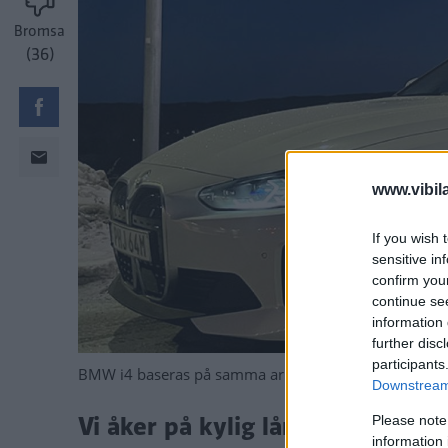
Bromsa
(36)
www.vibil
If you wish 
sensitive in
confirm you
continue se
information 
further disc
participants
BMW i4 baseras på samma arkitektur som 3-serien oc
Downstream 
Vi åker på kylig långresa med B
Please note
information 