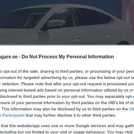
agare.se -
Do Not Process My Personal Information
to opt-out of the sale, sharing to third parties, or processing of your per
formation for targeted advertising by us, please use the below opt-out s
r selection. Please note that after your opt-out request is processed y
eing interest-based ads based on personal information utilized by us or
disclosed to third parties prior to your opt-out. You may separately opt-
losure of your personal information by third parties on the IAB’s list of
. This information may also be disclosed by us to third parties on the
IA
h byggs i samma fabrik i München. Så var är den eldrivna komb
Participants
that may further disclose it to other third parties.
MW i4 och hittar en ”anti-suv” vars
 that this website/app uses one or more Google services and may gath
including but not limited to your visit or usage behaviour. You may click 