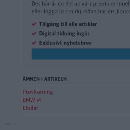
Det här är en del av vårt premium-inne
eller logga in om du redan har ett kont
Tillgång till alla artiklar
Digital tidning ingår
Exklusivt nyhetsbrev
ÄMNEN I ARTIKELN
Provkörning
BMW i4
Elbilar
Provkörning: BMW 
Provkörning: Toyo