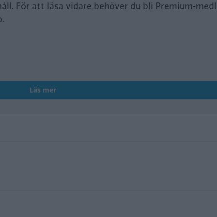
håll. För att läsa vidare behöver du bli Premium-med
o.
Läs mer
i4 (2023)
ta bZ4X Touring (2026)