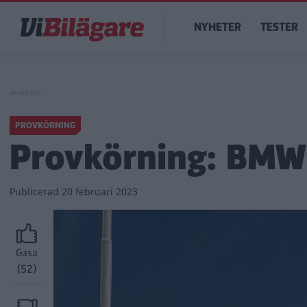
Hoppa
Main
till
NYHETER
TESTER
navigation
huvudinnehåll
PROVKÖRNING
Provkörning: BMW 
Publicerad
20 februari 2023
Gasa
(52)