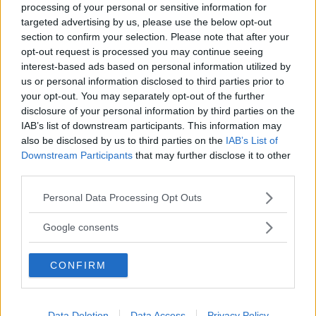
efterträdare till modellen A4. Foto: Audi
processing of your personal or sensitive information for
targeted advertising by us, please use the below opt-out
Grundreceptet har behållits när Audi lanserar en ny
section to confirm your selection. Please note that after your
generation av sin modell i stora mellanklassen.
opt-out request is processed you may continue seeing
Digitaliseringen har ökat och ett hybridsystem ska
interest-based ads based on personal information utilized by
hålla dieselmotorns förbrukning i schack.
us or personal information disclosed to third parties prior to
your opt-out. You may separately opt-out of the further
Text
disclosure of your personal information by third parties on the
Tommy Wahlström
IAB’s list of downstream participants. This information may
also be disclosed by us to third parties on the
IAB’s List of
Downstream Participants
that may further disclose it to other
third parties.
Please note that this website/app uses one or more Google
Personal Data Processing Opt Outs
services and may gather and store information including but
Det här är en låst artikel.
Logga in
för
not limited to your visit or usage behaviour. You may click to
Google consents
att fortsätta läsa.
grant or deny consent to Google and its third-party tags to
use your data for below specified purposes in below Google
CONFIRM
consent section.
DIGITAL PRENUMERATION
Ta del av allt material – bli
Data Deletion
Data Access
Privacy Policy