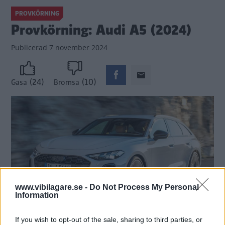
PROVKÖRNING
Provkörning: Audi A5 (2024)
Publicerad
7 november 2024
(24)
(10)
Gasa
Bromsa
www.vibilagare.se -
Do Not Process My Personal
Information
Audi byter nummer på sin mellanklassare. A5 är i rakt nedstigande led en
If you wish to opt-out of the sale, sharing to third parties, or