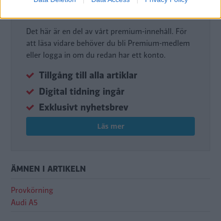
Premium-medlem
Det här är en del av vårt premium-innehåll. För
att läsa vidare behöver du bli Premium-medlem
eller logga in om du redan har ett konto.
Tillgång till alla artiklar
Digital tidning ingår
Exklusivt nyhetsbrev
Läs mer
ÄMNEN I ARTIKELN
Provkörning
Audi A5