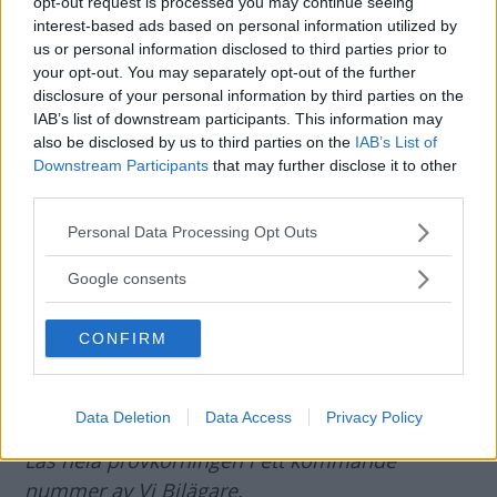
opt-out request is processed you may continue seeing
så vanlig hemma hos oss. Den kan bli mer
interest-based ads based on personal information utilized by
attraktiv nu.
us or personal information disclosed to third parties prior to
your opt-out. You may separately opt-out of the further
disclosure of your personal information by third parties on the
Något du inte gillar?
IAB’s list of downstream participants. This information may
– Fjädringen är i tuffaste laget, i alla fall på
also be disclosed by us to third parties on the
IAB’s List of
underlaget här.
Downstream Participants
that may further disclose it to other
third parties.
När kommer Mokka X till Sverige?
Please note that this website/app uses one or more Google
Personal Data Processing Opt Outs
– I mitten av november. Billigaste versionen
services and may gather and store information including but
not limited to your visit or usage behaviour. You may click to
med bensinare på 115 hk och framhjulsdrift går
Google consents
grant or deny consent to Google and its third-party tags to
lös på 181 900 kronor. Dyraste bensinaren med
use your data for below specified purposes in below Google
152 hk, fyrhjulsdrift och sexväxlad automatlåda,
CONFIRM
consent section.
pris 263 900 kronor. Dieselversionerna har alla
136 hk och kostar från 223 900 kronor.
Data Deletion
Data Access
Privacy Policy
Läs hela provkörningen i ett kommande
nummer av Vi Bilägare.