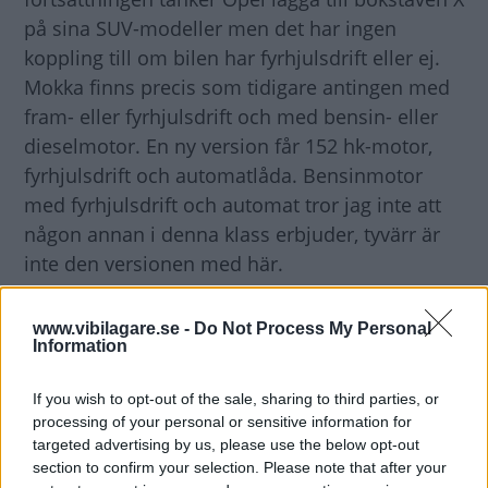
på sina SUV-modeller men det har ingen
koppling till om bilen har fyrhjulsdrift eller ej.
Mokka finns precis som tidigare antingen med
fram- eller fyrhjulsdrift och med bensin- eller
dieselmotor. En ny version får 152 hk-motor,
fyrhjulsdrift och automatlåda. Bensinmotor
med fyrhjulsdrift och automat tror jag inte att
någon annan i denna klass erbjuder, tyvärr är
inte den versionen med här.
Hur är första intrycken?
www.vibilagare.se -
Do Not Process My Personal
Information
– Jag tycker att det är en trevlig bil med solid
känsla i det mesta. Provbilens diesel på 136 hk
If you wish to opt-out of the sale, sharing to third parties, or
ur 1,6 liter imponerar. I många europeiska
processing of your personal or sensitive information for
länder, Tyskland och England till exempel, har
targeted advertising by us, please use the below opt-out
Mokka sålt riktigt bra men modellen är ju inte
section to confirm your selection. Please note that after your