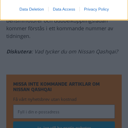
dubbelkopplingslådan som kommer till den
Data Deletion
Data Access
Privacy Policy
kraftigare bensinmotorn. Mer om både
bensinmotorer och dubbelkopplingslådan
kommer förstås i ett kommande nummer av
tidningen.
Diskutera
: Vad tycker du om Nissan Qashqai?
MISSA INTE KOMMANDE ARTIKLAR OM
NISSAN QASHQAI
Få vårt nyhetsbrev utan kostnad