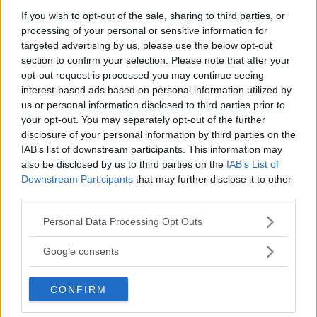
WLTP gör att det är klokare att bibehålla fyra
If you wish to opt-out of the sale, sharing to third parties, or
cylindrar och samtidigt gå upp lite i
processing of your personal or sensitive information for
cylinderstorlek jämfört med 1,2-liters motorn.
targeted advertising by us, please use the below opt-out
Motorerna ger 140 respektive 160 hästkrafter
section to confirm your selection. Please note that after your
opt-out request is processed you may continue seeing
och vridmomentet är 240 respektive 260 Nm.
interest-based ads based on personal information utilized by
Ett rejält stort hopp upp mot den tidigare 1,2-
us or personal information disclosed to third parties prior to
litersmotorn på 115 hästkrafter. De nya
your opt-out. You may separately opt-out of the further
disclosure of your personal information by third parties on the
bensinmotorerna kommer bara att kombineras
IAB’s list of downstream participants. This information may
med framhjulsdrift.
also be disclosed by us to third parties on the
IAB’s List of
Downstream Participants
that may further disclose it to other
Hur är det med dieselmotorer då? Några
third parties.
nyheter eller är det slut med diesel i
Please note that this website/app uses one or more Google
Personal Data Processing Opt Outs
Qashqai?
services and may gather and store information including but
not limited to your visit or usage behaviour. You may click to
– Nejdå, efter årsskiftet kommer det en ny
Google consents
grant or deny consent to Google and its third-party tags to
dieselmotor på 1,7 liter, och 150 hästkrafter.
use your data for below specified purposes in below Google
Den motorn kan kombineras med fyrhjulsdrift
CONFIRM
consent section.
men inte med den nya sjuväxlade