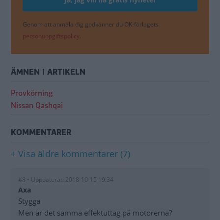
Genom att anmäla dig godkänner du OK-förlagets
personuppgiftspolicy.
ÄMNEN I ARTIKELN
Provkörning
Nissan Qashqai
KOMMENTARER
+ Visa äldre kommentarer (7)
#8 • Uppdaterat: 2018-10-15 19:34
Axa
Stygga
Men är det samma effektuttag på motorerna?