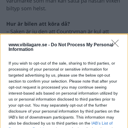
varumärke som man kan sätta på nästan vilken
biltyp som helst.
Hur är bilen att köra då?
– Saken är ju den att Countryman är kul att
köra, men inte på samma busiga sätt som den
www.vibilagare.se -
Do Not Process My Personal
”riktiga” Minin. Mer om det kommer man kunna
Information
läsa i provkörningsrapporten i tidningen.
If you wish to opt-out of the sale, sharing to third parties, or
Något annat som sticker ut?
processing of your personal or sensitive information for
targeted advertising by us, please use the below opt-out
– En sak som man kan nämna är ju att
section to confirm your selection. Please note that after your
Countryman kommer som laddhybrid framåt
opt-out request is processed you may continue seeing
sommaren. En elmotor driver bakaxeln och
interest-based ads based on personal information utilized by
us or personal information disclosed to third parties prior to
batteriet ska räcka för eldrift i upp till fyra mil,
your opt-out. You may separately opt-out of the further
enligt de officiella siffrorna. I verkligheten blir
disclosure of your personal information by third parties on the
väl det två-tre mil. Priset blir 375 000 kronor
IAB’s list of downstream participants. This information may
innan statliga rabatter och det kan nog bli en
also be disclosed by us to third parties on the
IAB’s List of