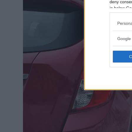
deny consent
in below Go
Persona
Google 