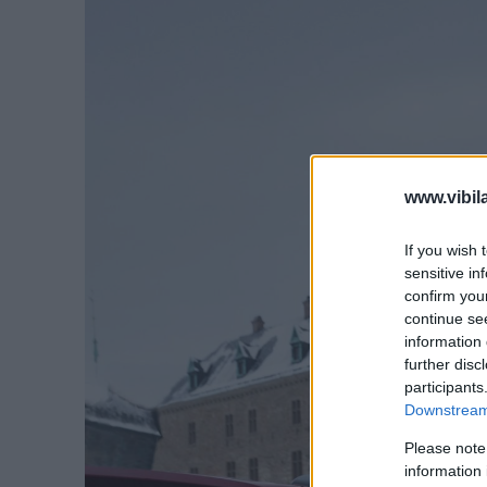
www.vibil
If you wish 
sensitive in
confirm you
continue se
information 
further disc
participants
Downstream 
Please note
information 