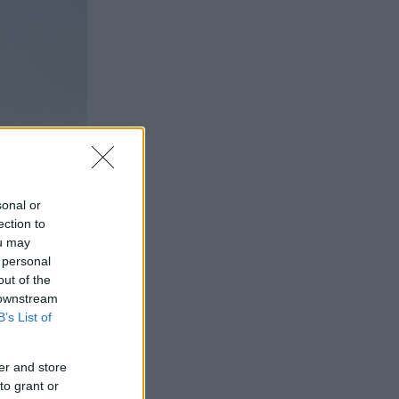
sonal or
ection to
ou may
 personal
out of the
 downstream
B’s List of
er and store
to grant or