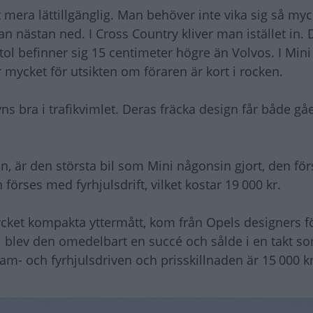
mera lättillgänglig. Man behöver inte vika sig så myck
an nästan ned. I Cross Country kliver man istället in. 
ol befinner sig 15 centimeter högre än Volvos. I Mini
r mycket för utsikten om föraren är kort i rocken.
ns bra i trafikvimlet. Deras fräcka design får både g
, är den största bil som Mini någonsin gjort, den för
örses med fyrhjulsdrift, vilket kostar 19 000 kr.
ycket kompakta yttermått, kom från Opels designers f
l blev den omedelbart en succé och sålde i en takt s
am- och fyrhjulsdriven och prisskillnaden är 15 000 kr