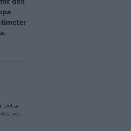
 för den
ippa
ntimeter
a.
. Det är
rossover,