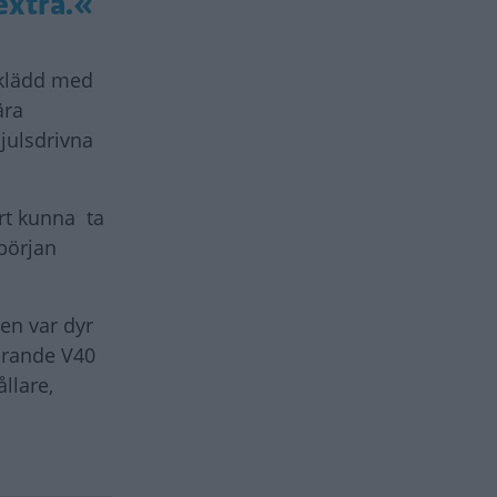
extra.«
pklädd med
ära
julsdrivna
ert kunna ta
början
en var dyr
arande V40
llare,