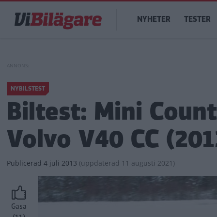
Hoppa
Main
till
NYHETER
TESTER
navigation
huvudinnehåll
NYBILSTEST
Biltest: Mini Cou
Volvo V40 CC (201
Publicerad
4 juli 2013
(
uppdaterad
11 augusti 2021)
Gasa