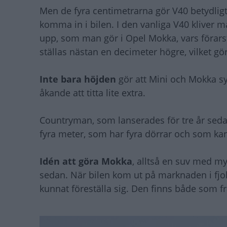
Men de fyra centimetrarna gör V40 betydligt 
komma in i bilen. I den vanliga V40 kliver m
upp, som man gör i Opel Mokka, vars förarst
ställas nästan en decimeter högre, vilket gö
Inte bara höjden
gör att Mini och Mokka sy
åkande att titta lite extra.
Countryman, som lanserades för tre år sedan
fyra meter, som har fyra dörrar och som kan f
Idén att göra Mokka
, alltså en suv med m
sedan. När bilen kom ut på marknaden i fjo
kunnat föreställa sig. Den finns både som fr