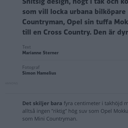
Snitsig design, högt i tak och 
som vill locka urbana bilköpare 
Countryman, Opel sin tuffa Mok
till en Cross Country. Den är d
Text
Marianne Sterner
Fotograf
Simon Hamelius
Det skiljer bara
fyra centimeter i takhöjd 
alltså ingen ”riktig” hög suv som Opel Mokka
som Mini Countryman.