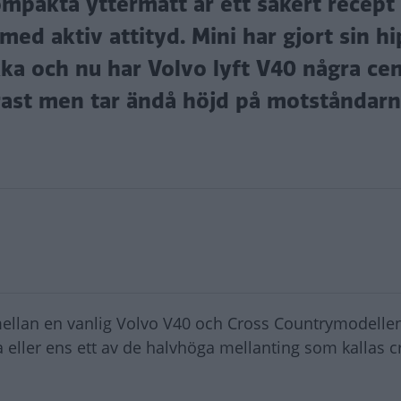
kompakta yttermått är ett säkert recept
med aktiv attityd. Mini har gjort sin h
ka och nu har Volvo lyft V40 några ce
yrast men tar ändå höjd på motståndarn
mellan en vanlig Volvo V40 och Cross Countrymodellen
 eller ens ett av de halvhöga mellanting som kallas c