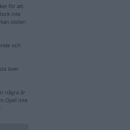
et för att
Dock inte
 kan stolen
ående och
sta över
ör några år
om Opel inte
.