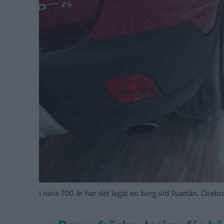
I nära 700 år har det legat en borg vid Svartån. Örebr