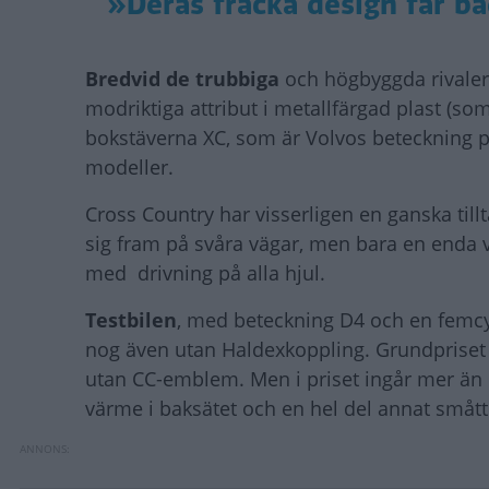
»Deras fräcka design får bå
Bredvid de trubbiga
och högbyggda rivaler
modriktiga attribut i metallfärgad plast (som
bokstäverna XC, som är Volvos beteckning p
modeller.
Cross Country har visserligen en ganska till
sig fram på svåra vägar, men bara en enda 
med drivning på alla hjul.
Testbilen
, med beteckning D4 och en femcyl
nog även utan Haldexkoppling. Grundpriset 
utan CC-emblem. Men i priset ingår mer än et
värme i baksätet och en hel del annat smått