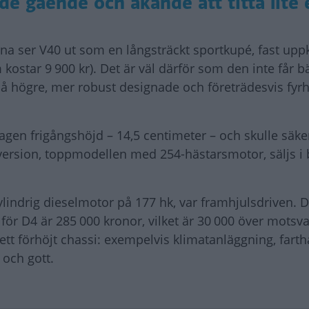
de gående och åkande att titta lite 
na ser V40 ut som en långsträckt sportkupé, fast up
 kostar 9 900 kr). Det är väl därför som den inte får b
å högre, mer robust designade och företrädesvis fyrh
tagen frigångshöjd – 14,5 centimeter – och skulle säk
version, toppmodellen med 254-hästarsmotor, säljs i 
indrig dieselmotor på 177 hk, var framhjulsdriven. D
för D4 är 285 000 kronor, vilket är 30 000 över motsv
t förhöjt chassi: exempelvis klimatanläggning, farthå
 och gott.