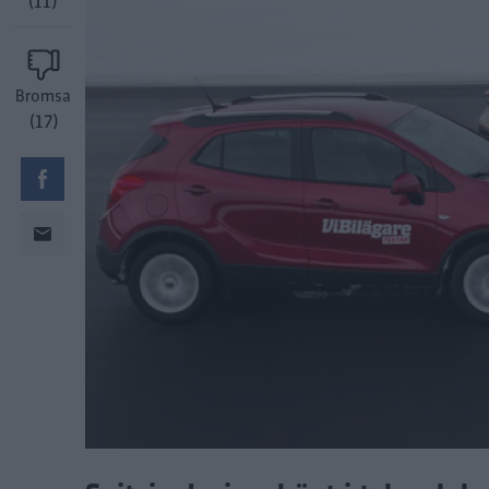
(11)
Bromsa
(17)