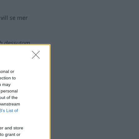
vill se mer
ch dessutom
sonal or
ection to
ou may
 personal
out of the
 downstream
B’s List of
er and store
to grant or