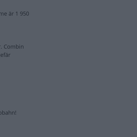
me är 1 950
r. Combin
gefär
tobahn!