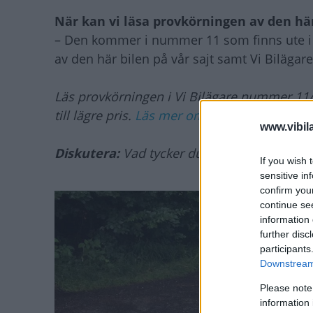
När kan vi läsa provkörningen av den hä
– Den kommer i nummer 11 som finns ute i but
av den här bilen på vår sajt samt Vi Biläga
Läs provkörningen i Vi Bilägare nummer 11/
till lägre pris.
Läs mer om prenumeration hä
www.vibil
Diskutera:
Vad tycker du om Skoda Superb
If you wish 
sensitive in
confirm you
continue se
information 
further disc
participants
Downstream 
Please note
information 