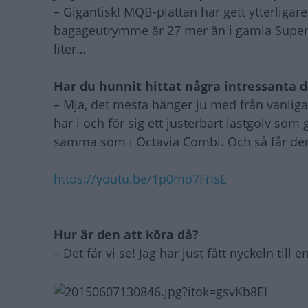
­– Gigantisk! MQB-plattan har gett ytterligar
bagageutrymme är 27 mer än i gamla Superb
liter…
Har du hunnit hittat några intressanta d
– Mja, det mesta hänger ju med från vanli
har i och för sig ett justerbart lastgolv som 
samma som i Octavia Combi. Och så får den
https://youtu.be/1p0mo7FrIsE
Hur är den att köra då?
– Det får vi se! Jag har just fått nyckeln til