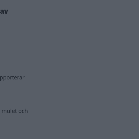
 av
apporterar
m mulet och