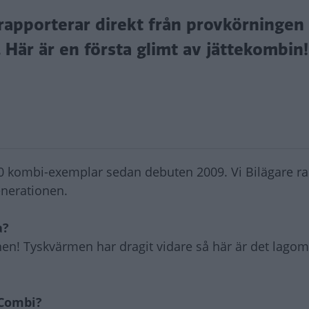
apporterar direkt från provkörningen
Här är en första glimt av jättekombin!
00 kombi-exemplar sedan debuten 2009. Vi Bilägare r
enerationen.
a?
chen! Tyskvärmen har dragit vidare så här är det lago
 Combi?