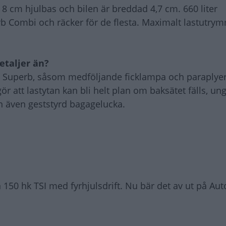
e 8 cm hjulbas och bilen är breddad 4,7 cm. 660 liter
 Combi och räcker för de flesta. Maximalt lastutrym
etaljer än?
ga Superb, såsom medföljande ficklampa och paraplye
gör att lastytan kan bli helt plan om baksätet fälls, un
 även geststyrd bagagelucka.
l en 150 hk TSI med fyrhjulsdrift. Nu bär det av ut på Au