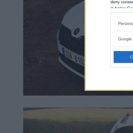
deny consent
in below Go
Persona
Google 