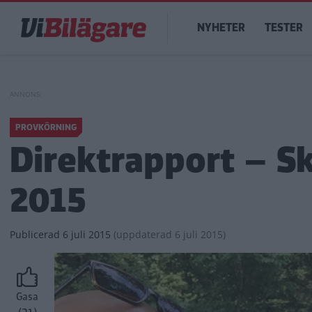
Hoppa
Main
till
NYHETER
TESTER
navigation
huvudinnehåll
PROVKÖRNING
Direktrapport – S
2015
Publicerad
6 juli 2015
(
uppdaterad
6 juli 2015)
Gasa