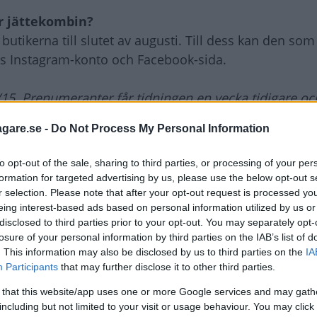
r jättekombin?
ikerna till slutet av augusti. Till dess kan den som 
res Instagram-konto och Facebook-sida.
15. Prenumeranter får tidningen en vecka tidigare o
r.
agare.se -
Do Not Process My Personal Information
 Combi?
to opt-out of the sale, sharing to third parties, or processing of your per
formation for targeted advertising by us, please use the below opt-out s
r selection. Please note that after your opt-out request is processed y
eing interest-based ads based on personal information utilized by us or
disclosed to third parties prior to your opt-out. You may separately opt-
losure of your personal information by third parties on the IAB’s list of
. This information may also be disclosed by us to third parties on the
IA
Participants
that may further disclose it to other third parties.
 that this website/app uses one or more Google services and may gath
including but not limited to your visit or usage behaviour. You may click 