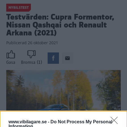
NYBILSTEST
Testvärden: Cupra Formentor,
Nissan Qashqai och Renault
Arkana (2021)
Publicerad
26 oktober 2021
(1)
Gasa
Bromsa
www.vibilagare.se -
Do Not Process My Personal
Information