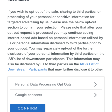
Även om många mellanstora suv-modeller är lika
If you wish to opt-out of the sale, sharing to third parties, or
varandra går det att variera designen. Nissan Qashqai,
processing of your personal or sensitive information for
Cupra Formentor och Renault Arkana är tre exempel.
targeted advertising by us, please use the below opt-out
Vilken har lyckats bäst?
section to confirm your selection. Please note that after your
opt-out request is processed you may continue seeing
Text
interest-based ads based on personal information utilized by
Calle Carlquist
us or personal information disclosed to third parties prior to
your opt-out. You may separately opt-out of the further
disclosure of your personal information by third parties on the
Fotograf
IAB’s list of downstream participants. This information may
Simon Hamelius
also be disclosed by us to third parties on the
IAB’s List of
Downstream Participants
that may further disclose it to other
third parties.
Please note that this website/app uses one or more Google
Personal Data Processing Opt Outs
services and may gather and store information including but
Det här är en låst artikel.
Logga in
för
not limited to your visit or usage behaviour. You may click to
Google consents
att fortsätta läsa.
grant or deny consent to Google and its third-party tags to
use your data for below specified purposes in below Google
CONFIRM
consent section.