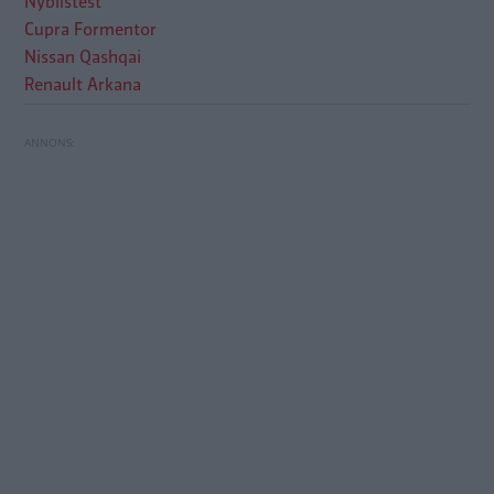
Nybilstest
Cupra Formentor
Nissan Qashqai
Renault Arkana
Testvärden: Cupra Formentor, Nissan Qashqai