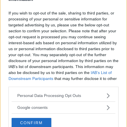
En vettig vardagskombi, hur ska en sådan vara
If you wish to opt-out of the sale, sharing to third parties, or
beskaffad år 2020? Kanske som nya Skoda Octavia,
processing of your personal or sensitive information for
Renault Megane eller Ford Focus, tre storlastare för
targeted advertising by us, please use the below opt-out
vanliga plånböcker. Bara en kan vara bäst!
section to confirm your selection. Please note that after your
opt-out request is processed you may continue seeing
Text
interest-based ads based on personal information utilized by
Calle Carlquist
us or personal information disclosed to third parties prior to
your opt-out. You may separately opt-out of the further
disclosure of your personal information by third parties on the
Fotograf
IAB’s list of downstream participants. This information may
Simon Hamelius
also be disclosed by us to third parties on the
IAB’s List of
Downstream Participants
that may further disclose it to other
third parties.
Please note that this website/app uses one or more Google
Personal Data Processing Opt Outs
services and may gather and store information including but
Det här är en låst artikel.
Logga in
för
not limited to your visit or usage behaviour. You may click to
Google consents
att fortsätta läsa.
grant or deny consent to Google and its third-party tags to
use your data for below specified purposes in below Google
CONFIRM
consent section.