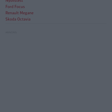
Nybilstest
Ford Focus
Renault Megane
Skoda Octavia
Test: Ford Focus, Renault Megane och Skoda