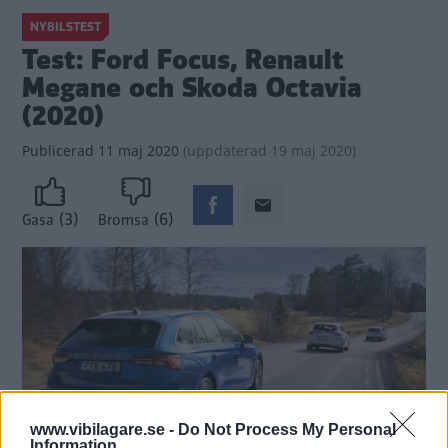
NYBILSTEST
Test: Ford Focus, Renault
Megane och Skoda Octavia
(2020)
Publicerad
11 maj 2020
(
uppdaterad
19 maj 2020)
(3)
(6)
Gasa
Bromsa
www.vibilagare.se -
Do Not Process My Personal
Information