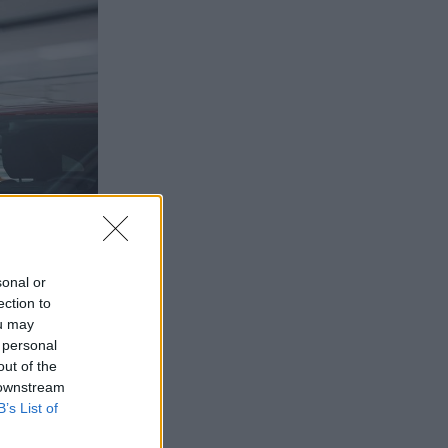
sonal or
ection to
ou may
 personal
out of the
 downstream
B’s List of