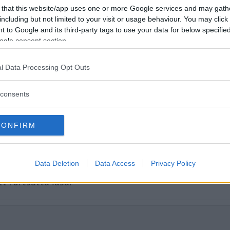
 sätta nymotoriserade Volkswagen Gol
 that this website/app uses one or more Google services and may gath
 Citroën C4 och Peugeot 2008 lockar m
including but not limited to your visit or usage behaviour. You may click 
 to Google and its third-party tags to use your data for below specifi
der ytan?
ogle consent section.
l Data Processing Opt Outs
consents
CONFIRM
Data Deletion
Data Access
Privacy Policy
tt fortsätta läsa.