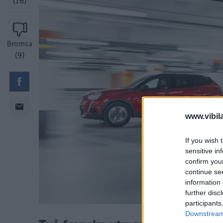
(16)
Bromsa
(9)
www.vibil
If you wish 
sensitive in
confirm you
continue se
information 
further disc
participants
Downstream 