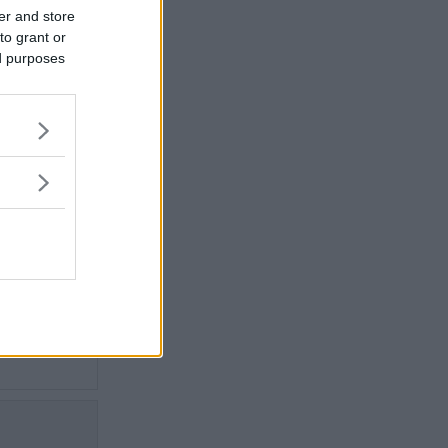
f med
er and store
ed
to grant or
ed purposes