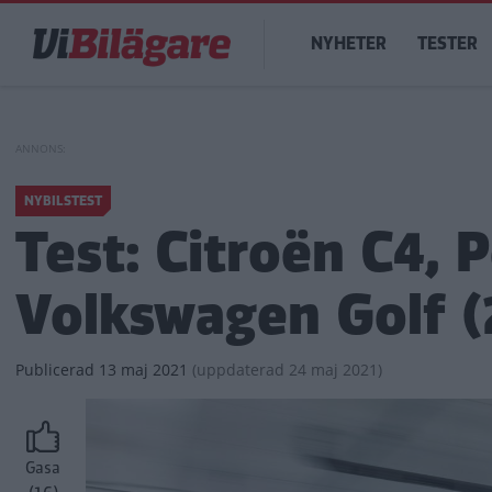
Hoppa
Main
till
NYHETER
TESTER
navigation
huvudinnehåll
NYBILSTEST
Test: Citroën C4,
Volkswagen Golf (
Publicerad
13 maj 2021
(
uppdaterad
24 maj 2021)
Gasa