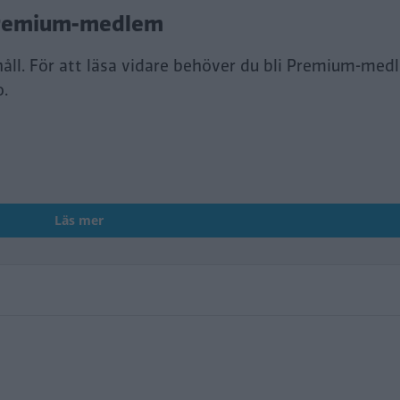
i Premium-medlem
håll. För att läsa vidare behöver du bli Premium-med
o.
Läs mer