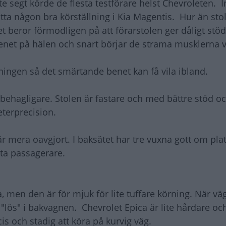
e segt körde de flesta testförare helst Chevroleten. I
tta någon bra körställning i Kia Magentis. Hur än stol
et beror förmodligen på att förarstolen ger dåligt stöd
net på hälen och snart börjar de strama musklerna v
tningen så det smärtande benet kan få vila ibland.
t behagligare. Stolen är fastare och med bättre stöd o
eterprecision.
r mera oavgjort. I baksätet har tre vuxna gott om plat
ta passagerare.
a, men den är för mjuk för lite tuffare körning. När v
"lös" i bakvagnen. Chevrolet Epica är lite hårdare oc
s och stadig att köra på kurvig väg.