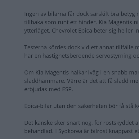
Ingen av bilarna får dock särskilt bra bety
tillbaka som runt ett hinder. Kia Magentis ni
ytterläget. Chevrolet Epica beter sig heller 
Testerna kördes dock vid ett annat tillfälle
har en hastighetsberoende servostyrning oc
Om Kia Magentis halkar iväg i en snabb man
sladdhämmare. Värre är det att få sladd med
erbjudas med ESP.
Epica-bilar utan den säkerheten bör få stå kv
Det kanske sker snart nog, för rostskyddet är
behandlad. I Sydkorea är bilrost knappast e