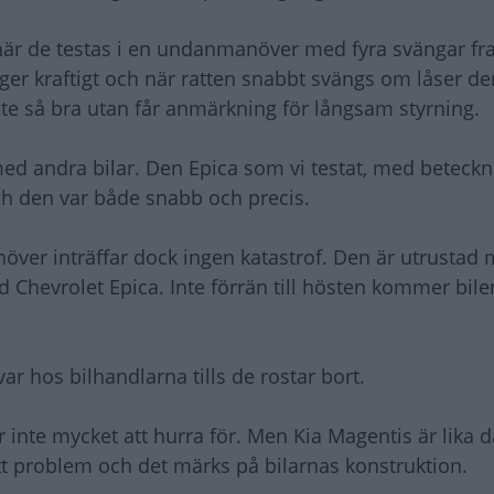
g när de testas i en undanmanöver med fyra svängar f
ger kraftigt och när ratten snabbt svängs om låser den 
inte så bra utan får anmärkning för långsam styrning.
 med andra bilar. Den Epica som vi testat, med beteckn
h den var både snabb och precis.
över inträffar dock ingen katastrof. Den är utrustad
 Chevrolet Epica. Inte förrän till hösten kommer bile
ar hos bilhandlarna tills de rostar bort.
 inte mycket att hurra för. Men Kia Magentis är lika d
tt problem och det märks på bilarnas konstruktion.