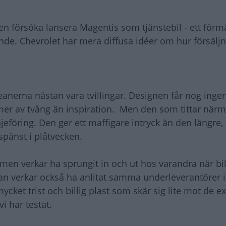
ten försöka lansera Magentis som tjänstebil - ett för
ande. Chevrolet har mera diffusa idéer om hur försälj
eanerna nästan vara tvillingar. Designen får nog ingen
mer av tvång än inspiration. Men den som tittar när
njeföring. Den ger ett maffigare intryck än den längre,
spänst i plåtvecken.
amen verkar ha sprungit in och ut hos varandra när bi
an verkar också ha anlitat samma underleverantörer i
ket trist och billig plast som skär sig lite mot de ex
i har testat.