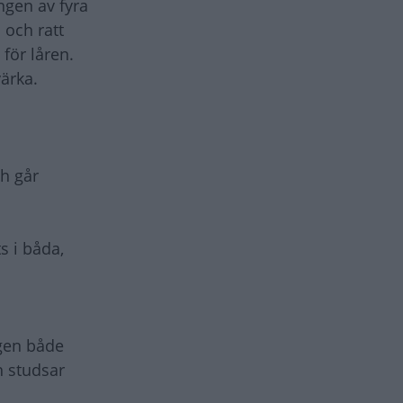
ngen av fyra
 och ratt
 för låren.
ärka.
ch går
s i båda,
ägen både
h studsar