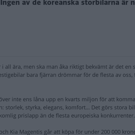
. Ingen av de koreanska storbilarna är 
r i all ära, men ska man åka riktigt bekvämt är det en 
stigebilar bara fjärran drömmar för de flesta av oss, 
över inte ens låna upp en kvarts miljon för att komma
 storlek, styrka, elegans, komfort… Det görs stora bil
komlig prislapp än de flesta europeiska konkurrenter.
och Kia Magentis går att köpa för under 200 000 kron