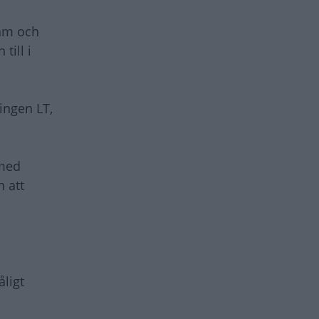
ram och
till i
ingen LT,
 med
n att
åligt