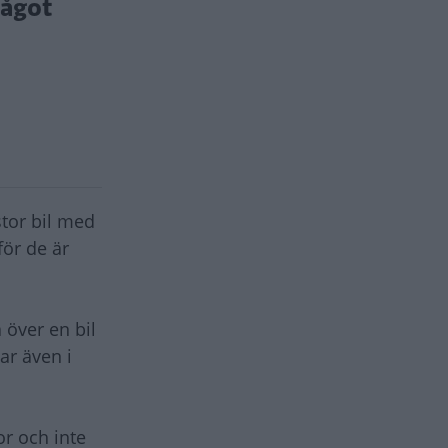
något
stor bil med
för de är
 över en bil
ar även i
or och inte