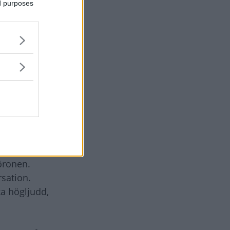
ed purposes
wiren bestod
e valde
en är
a drog långt
nde
öronen.
rsation.
ka högljudd,