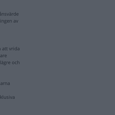
månsvärde
ningen av
 att vrida
mare
 lägre och
larna
klusiva