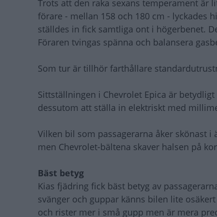
Trots att den raka sexans temperament är lit
förare - mellan 158 och 180 cm - lyckades hi
ställdes in fick samtliga ont i högerbenet. D
Föraren tvingas spänna och balansera gasbe
Som tur är tillhör farthållare standardutrus
Sittställningen i Chevrolet Epica är betydlig
dessutom att ställa in elektriskt med millim
Vilken bil som passagerarna åker skönast i ä
men Chevrolet-bältena skaver halsen på kor
Bäst betyg
Kias fjädring fick bäst betyg av passagerarn
svänger och guppar känns bilen lite osäkert 
och rister mer i små gupp men är mera preci