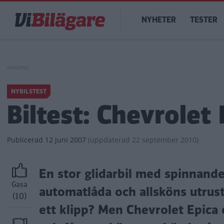
Hoppa
Main
till
NYHETER
TESTER
navigation
huvudinnehåll
NYBILSTEST
Biltest: Chevrolet
Publicerad
12 juni 2007
(
uppdaterad
22 september 2010)
En stor glidarbil med spinnand
Gasa
automatlåda och allsköns utrust
(10)
ett klipp? Men Chevrolet Epica