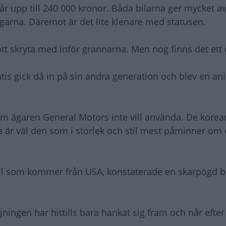
år upp till 240 000 kronor. Båda bilarna ger mycket a
arna. Däremot är det lite klenare med statusen.
att skryta med inför grannarna. Men nog finns det ett
tis gick då in på sin andra generation och blev en ani
m ägaren General Motors inte vill använda. De korea
ca är väl den som i storlek och stil mest påminner om
 bil som kommer från USA, konstaterade en skarpögd
ningen har hittills bara hankat sig fram och når efter 