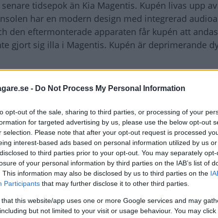
n senare tidsepok än Kia Magentis. Kupén livas upp av 
nsolen har en modern design med integrerad audio
h den eftermonterade apparaten får kupén att andas 7
e gjort sig illa i Magentis. Kupén är deprimerande d
s motor och växellåda väger upp en del. V6:an på 2,7 l
agare.se -
Do Not Process My Personal Information
lad med en femväxlad, ny automatlåda som arbetar to
ådan växlar upp under acceleration. Växlingarna kan o
to opt-out of the sale, sharing to third parties, or processing of your per
 snabbt att det känns onödigt.
formation for targeted advertising by us, please use the below opt-out s
r selection. Please note that after your opt-out request is processed y
eing interest-based ads based on personal information utilized by us or
a kraften i motorn. När föraren exempelvis trampar ned
disclosed to third parties prior to your opt-out. You may separately opt-
ler det att hålla hårt i ratten. Annars rycker motorn t
losure of your personal information by third parties on the IAB’s list of
. This information may also be disclosed by us to third parties on the
IA
et är obehagligt och definitivt inget man väntar sig av
Participants
that may further disclose it to other third parties.
 that this website/app uses one or more Google services and may gath
including but not limited to your visit or usage behaviour. You may click 
 för sig, men den drivs också av en tamare motor: 15