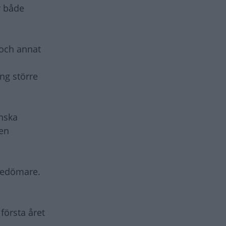
v både
 och annat
ng större
nska
 en
 bedömare.
första året