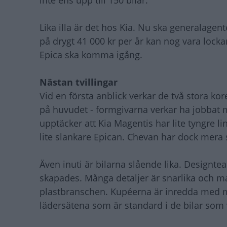
inte ens upp till 150 bilar.
Lika illa är det hos Kia. Nu ska generalagen
på drygt 41 000 kr per år kan nog vara lock
Epica ska komma igång.
Nästan tvillingar
Vid en första anblick verkar de två stora kor
på huvudet - formgivarna verkar ha jobbat 
upptäcker att Kia Magentis har lite tyngre li
lite slankare Epican. Chevan har dock mera 
Även inuti är bilarna slående lika. Designte
skapades. Många detaljer är snarlika och m
plastbranschen. Kupéerna är inredda med myc
lädersätena som är standard i de bilar som v