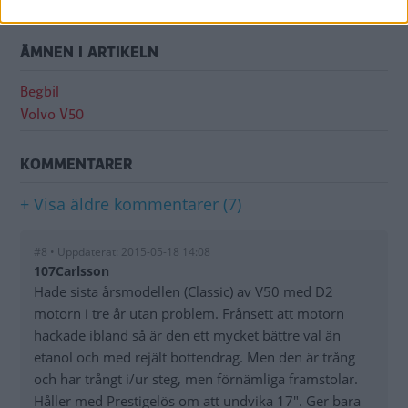
ÄMNEN I ARTIKELN
Begbil
Volvo V50
KOMMENTARER
+ Visa äldre kommentarer (7)
#8 • Uppdaterat: 2015-05-18 14:08
107Carlsson
Hade sista årsmodellen (Classic) av V50 med D2
motorn i tre år utan problem. Frånsett att motorn
hackade ibland så är den ett mycket bättre val än
etanol och med rejält bottendrag. Men den är trång
och har trångt i/ur steg, men förnämliga framstolar.
Håller med Prestigelös om att undvika 17". Ger bara