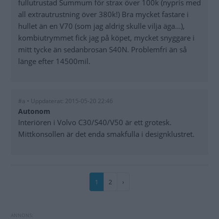
fullutrustad Summum för strax över 100k (nypris med
all extrautrustning över 380k!) Bra mycket fastare i
hullet än en V70 (som jag aldrig skulle vilja äga...),
kombiutrymmet fick jag på köpet, mycket snyggare i
mitt tycke än sedanbrosan S40N. Problemfri än så
länge efter 14500mil.
#a • Uppdaterat: 2015-05-20 22:46
Autonom
Interiören i Volvo C30/S40/V50 är ett grotesk.
Mittkonsollen är det enda smakfulla i designklustret.
Paginering
Nuvarande
1
Sida
2
Nästa
›
sida
sida