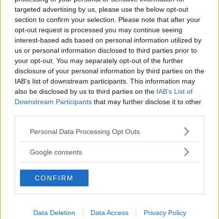
targeted advertising by us, please use the below opt-out
section to confirm your selection. Please note that after your
RELATERADE DOKUMENT
opt-out request is processed you may continue seeing
interest-based ads based on personal information utilized by
us or personal information disclosed to third parties prior to
har_koper_du_vi_bilagare.pdf
your opt-out. You may separately opt-out of the further
disclosure of your personal information by third parties on the
IAB’s list of downstream participants. This information may
also be disclosed by us to third parties on the
IAB’s List of
MISSA INTE KOMMANDE ARTIKLAR OM
Downstream Participants
that may further disclose it to other
VOLVO V50
third parties.
Få vårt nyhetsbrev utan kostnad
Please note that this website/app uses one or more Google
Personal Data Processing Opt Outs
services and may gather and store information including but
not limited to your visit or usage behaviour. You may click to
Google consents
grant or deny consent to Google and its third-party tags to
use your data for below specified purposes in below Google
CONFIRM
consent section.
Genom att anmäla dig godkänner du OK-förlagets
personuppgiftspolicy.
Data Deletion
Data Access
Privacy Policy