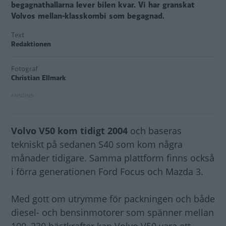
begagnathallarna lever bilen kvar. Vi har granskat
Volvos mellan-klasskombi som begagnad.
Text
Redaktionen
Fotograf
Christian Ellmark
Volvo V50 kom tidigt 2004
och baseras
tekniskt på sedanen S40 som kom några
månader tidigare. Samma plattform finns också
i förra generationen Ford Focus och Mazda 3.
Med gott om utrymme för packningen och både
diesel- och bensinmotorer som spänner mellan
100–230 hästkrafter kan Volvo V50 vara ett