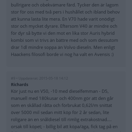
bullrigare och obekvämare färd. Tycker den är lagom
stor för oss med två pers i hushållet och ibland behov
att kunna lasta lite mera. En V70 hade varit onödigt
stor och mycket dyrare. Eftersom V40 är mindre och
för dyr så bytte vi den mot en lika stor Auris hybrid
kombi som vi trivs än bättre med och som dessutom
drar 1dl mindre soppa än Volvo dieseln. Men enligt
Haackens filosofi borde vi nog ha valt en Avensis :)
#9 • Uppdaterat: 2015-05-18 14:12
Richards
Kör just nu en V50, -10 med dieselfemman - D5,
manuell med 180kusar och 400nm gör att den går
som en skållad råtta och förbrukat 0,62l/m snittat
över 5000 mil sedan mitt köp för 2 år sedan, lite
roligare än en snåldiesel till rimlig extrakostnad....
orsak till köpet; - billig bil att köpa/äga, fick tag på en