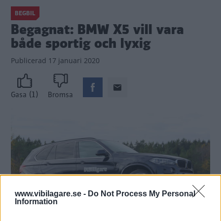
BEGBIL
Begagnat: BMW X5 vill vara
både sportig och lyxig
Publicerad
17 januari 2020
(1)
Gasa
Bromsa
www.vibilagare.se -
Do Not Process My Personal
Information