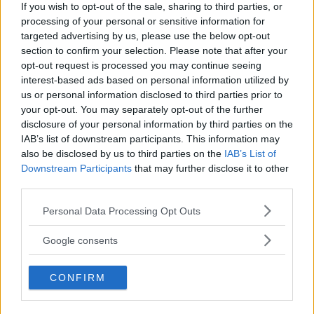
BMW X5 klarar vägen till fjällstugan men är ingen renodlad terrängbil.
If you wish to opt-out of the sale, sharing to third parties, or
processing of your personal or sensitive information for
BMW har försökt klämma in både lyxkänsla,
targeted advertising by us, please use the below opt-out
sportbilsegenskaper och terrängprestanda i samma
section to confirm your selection. Please note that after your
bil. En lyckad kompromiss?
opt-out request is processed you may continue seeing
interest-based ads based on personal information utilized by
Text
us or personal information disclosed to third parties prior to
Christian Ellmark
your opt-out. You may separately opt-out of the further
disclosure of your personal information by third parties on the
IAB’s list of downstream participants. This information may
Fotograf
also be disclosed by us to third parties on the
IAB’s List of
Christian Ellmark
Downstream Participants
that may further disclose it to other
third parties.
Please note that this website/app uses one or more Google
Personal Data Processing Opt Outs
services and may gather and store information including but
not limited to your visit or usage behaviour. You may click to
Google consents
Det här är en låst artikel.
Logga in
för
grant or deny consent to Google and its third-party tags to
att fortsätta läsa.
use your data for below specified purposes in below Google
CONFIRM
consent section.