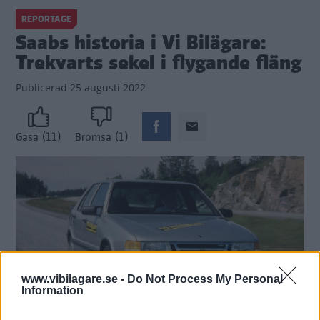
REPORTAGE
Saabs historia i Vi Bilägare:
Trekvarts sekel i flygande fläng
Publicerad
25 augusti 2022
(11)
(1)
Gasa
Bromsa
www.vibilagare.se -
Do Not Process My Personal
Information