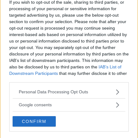
If you wish to opt-out of the sale, sharing to third parties, or
Full fart mot framtiden. Med Saab 9000 Turbo 16 1984 överträffade märket
nästan sig självt.
processing of your personal or sensitive information for
targeted advertising by us, please use the below opt-out
Grattis Saab, 75! Vi Bilägare uppvaktar med en tårta
section to confirm your selection. Please note that after your
bakad efter eget recept.
opt-out request is processed you may continue seeing
interest-based ads based on personal information utilized by
Text
us or personal information disclosed to third parties prior to
Calle Carlquist
your opt-out. You may separately opt-out of the further
disclosure of your personal information by third parties on the
IAB’s list of downstream participants. This information may
Fotograf
Vi Bilägares arkiv
also be disclosed by us to third parties on the
IAB’s List of
Downstream Participants
that may further disclose it to other
third parties.
Please note that this website/app uses one or more Google
Personal Data Processing Opt Outs
services and may gather and store information including but
not limited to your visit or usage behaviour. You may click to
Det här är en låst artikel.
Logga in
för
Google consents
grant or deny consent to Google and its third-party tags to
att fortsätta läsa.
use your data for below specified purposes in below Google
CONFIRM
consent section.