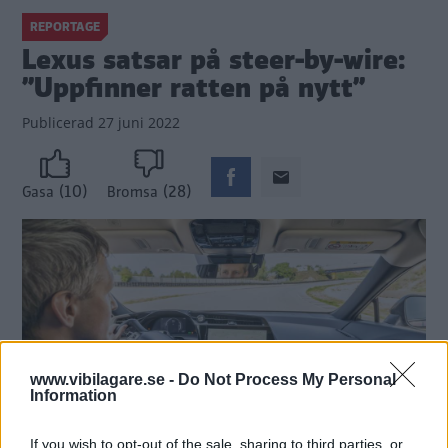
REPORTAGE
Lexus satsar på steer-by-wire:
”Uppfinner ratten på nytt”
Publicerad
27 juni 2022
(10)
(28)
Gasa
Bromsa
www.vibilagare.se -
Do Not Process My Personal
Information
If you wish to opt-out of the sale, sharing to third parties, or