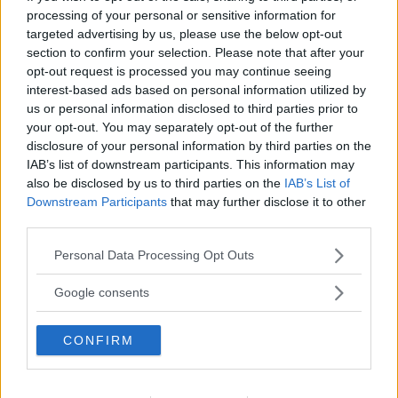
Underlig form, knappt ett varv mellan fulla utslag och
processing of your personal or sensitive information for
ingen mekanisk koppling till hjulen. Vi har kört bilen
targeted advertising by us, please use the below opt-out
som styrs som moderna flygplan.
section to confirm your selection. Please note that after your
opt-out request is processed you may continue seeing
Text
interest-based ads based on personal information utilized by
Fredrik Diits Vikström
us or personal information disclosed to third parties prior to
your opt-out. You may separately opt-out of the further
disclosure of your personal information by third parties on the
Fotograf
IAB’s list of downstream participants. This information may
Jeroen Peeters
also be disclosed by us to third parties on the
IAB’s List of
Downstream Participants
that may further disclose it to other
third parties.
Please note that this website/app uses one or more Google
Personal Data Processing Opt Outs
services and may gather and store information including but
Det här är en låst artikel.
Logga in
för
not limited to your visit or usage behaviour. You may click to
Google consents
att fortsätta läsa.
grant or deny consent to Google and its third-party tags to
use your data for below specified purposes in below Google
CONFIRM
consent section.
DIGITAL PRENUMERATION